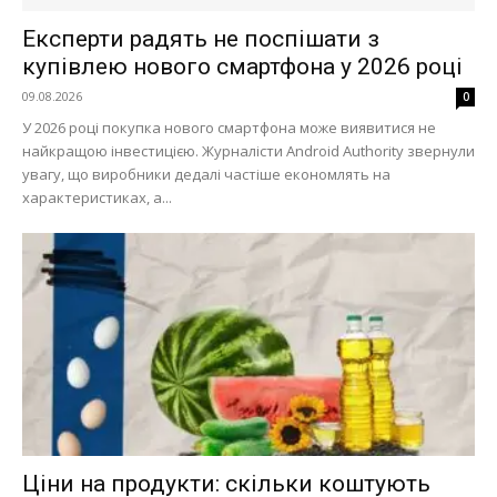
Експерти радять не поспішати з
купівлею нового смартфона у 2026 році
09.08.2026
0
У 2026 році покупка нового смартфона може виявитися не
найкращою інвестицією. Журналісти Android Authority звернули
увагу, що виробники дедалі частіше економлять на
характеристиках, а...
Меню
Київ
Україна
Економіка
Політика
Світ
Технології
Війна
Ціни на продукти: скільки коштують