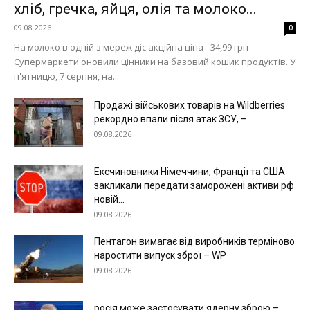
хліб, гречка, яйця, олія та молоко...
09.08.2026
0
На молоко в одній з мереж діє акційна ціна - 34,99 грн
Супермаркети оновили цінники на базовий кошик продуктів. У
п'ятницю, 7 серпня, на...
Продажі військових товарів на Wildberries
рекордно впали після атак ЗСУ, –...
09.08.2026
Ексчиновники Німеччини, Франції та США
закликали передати заморожені активи рф
новій...
09.08.2026
Пентагон вимагає від виробників терміново
наростити випуск зброї – WP
09.08.2026
росія може застосувати ядерну зброю –