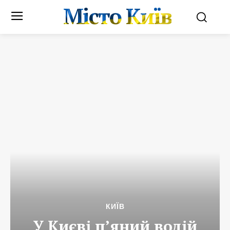
Місто Київ
КИЇВ
У Києві п’яний водій