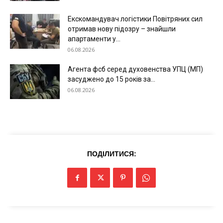
Екскомандувач логістики Повітряних сил
отримав нову підозру – знайшли
апартаменти у...
06.08.2026
Агента фсб серед духовенства УПЦ (МП)
засуджено до 15 років за...
Меню
06.08.2026
Київ
Україна
Економіка
ПОДІЛИТИСЯ:
Політика
Світ
Технології
Війна