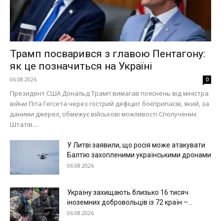
Трамп посварився з главою Пентагону:
як це позначиться на Україні
06.08.2026
0
Президент США Дональд Трамп вимагав пояснень від міністра
війни Піта Гегсета через гострий дефіцит боєприпасів, який, за
даними джерел, обмежує військові можливості Сполучених
Штатів....
У Литві заявили, що росія може атакувати
Балтію захопленими українськими дронами
06.08.2026
Україну захищають близько 16 тисяч
іноземних добровольців із 72 країн –...
06.08.2026