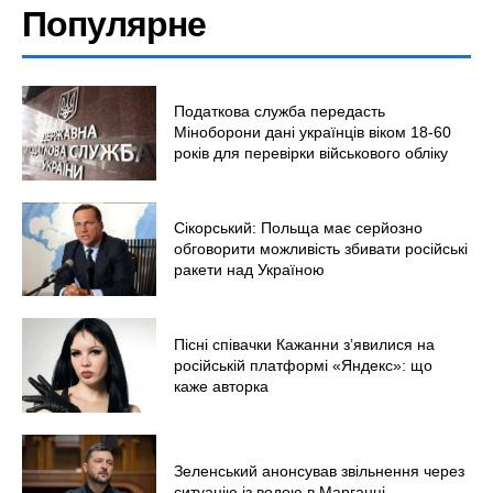
Популярне
Податкова служба передасть
Міноборони дані українців віком 18-60
років для перевірки військового обліку
Сікорський: Польща має серйозно
обговорити можливість збивати російські
ракети над Україною
Пісні співачки Кажанни зʼявилися на
російській платформі «Яндекс»: що
каже авторка
Зеленський анонсував звільнення через
ситуацію із водою в Марганці