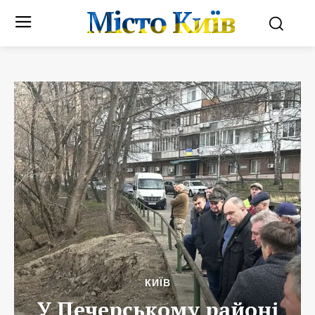
Місто Київ
КИЇВ
У Печерському районі