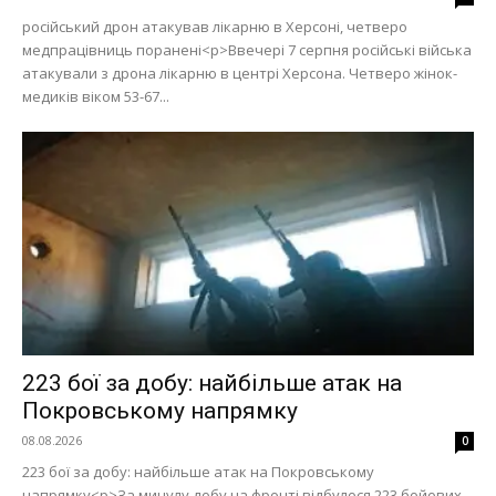
російський дрон атакував лікарню в Херсоні, четверо
медпрацівниць поранені<p>Ввечері 7 серпня російські війська
атакували з дрона лікарню в центрі Херсона. Четверо жінок-
медиків віком 53-67...
223 бої за добу: найбільше атак на
Покровському напрямку
08.08.2026
0
223 бої за добу: найбільше атак на Покровському
напрямку<p>За минулу добу на фронті відбулося 223 бойових