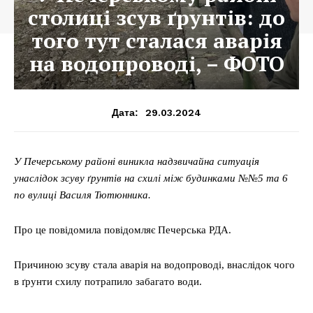
столиці зсув ґрунтів: до
того тут сталася аварія
на водопроводі, – ФОТО
29.03.2024
Дата:
У Печерському районі виникла надзвичайна ситуація
унаслідок зсуву ґрунтів на схилі між будинками №№5 та 6
по вулиці Василя Тютюнника.
Про це повідомила повідомляє Печерська РДА.
Причиною зсуву стала аварія на водопроводі, внаслідок чого
в ґрунти схилу потрапило забагато води.