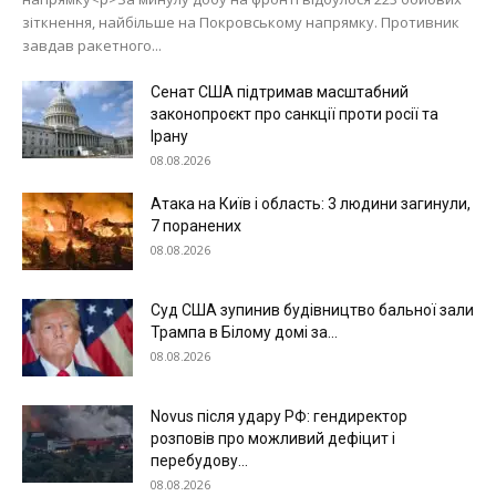
зіткнення, найбільше на Покровському напрямку. Противник
завдав ракетного...
Сенат США підтримав масштабний
законопроєкт про санкції проти росії та
Ірану
08.08.2026
Атака на Київ і область: 3 людини загинули,
7 поранених
08.08.2026
Меню
Суд США зупинив будівництво бальної зали
Київ
Трампа в Білому домі за...
Україна
08.08.2026
Економіка
Політика
Novus після удару РФ: гендиректор
розповів про можливий дефіцит і
Світ
перебудову...
Технології
08.08.2026