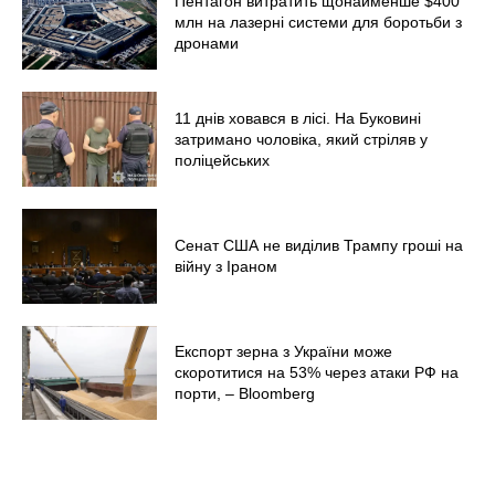
Пентагон витратить щонайменше $400
млн на лазерні системи для боротьби з
дронами
11 днів ховався в лісі. На Буковині
затримано чоловіка, який стріляв у
поліцейських
Сенат США не виділив Трампу гроші на
війну з Іраном
Експорт зерна з України може
скоротитися на 53% через атаки РФ на
порти, – Bloomberg