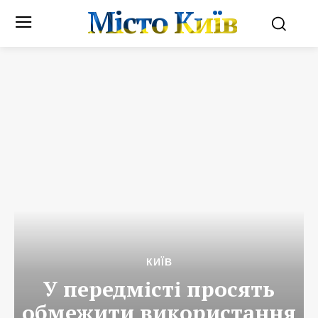
Місто Київ
КИЇВ
У передмісті просять
обмежити використання