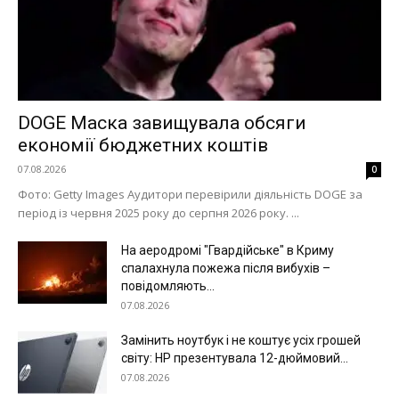
DOGE Маска завищувала обсяги
економії бюджетних коштів
07.08.2026
0
Фото: Getty Images Аудитори перевірили діяльність DOGE за
період із червня 2025 року до серпня 2026 року. ...
На аеродромі "Гвардійське" в Криму
спалахнула пожежа після вибухів –
повідомляють...
07.08.2026
Замінить ноутбук і не коштує усіх грошей
світу: HP презентувала 12-дюймовий...
07.08.2026