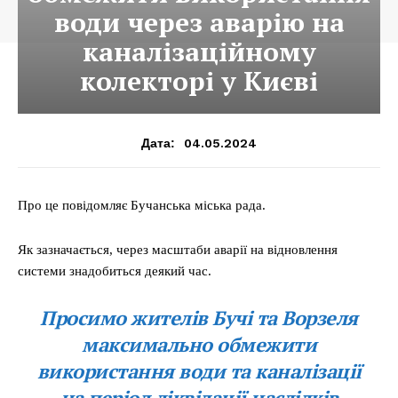
води через аварію на
каналізаційному
колекторі у Києві
04.05.2024
Дата:
Про це повідомляє Бучанська міська рада.
Як зазначається, через масштаби аварії на відновлення
системи знадобиться деякий час.
Просимо жителів Бучі та Ворзеля
максимально обмежити
використання води та каналізації
на період ліквідації наслідків