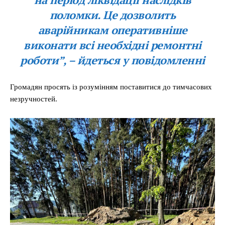
поломки. Це дозволить
аварійникам оперативніше
виконати всі необхідні ремонтні
роботи”,
– йдеться у повідомленні
Громадян просять із розумінням поставитися до тимчасових
незручностей.