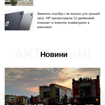
Замінить ноутбук і не коштує усіх грошей
світу: HP презентувала 12-дюймовий
планшет із знімною клавіатурою в
комплекті
АКТУАЛЬНІ
Новини