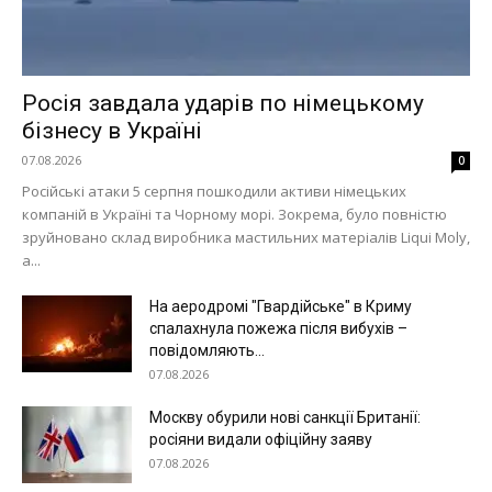
Росія завдала ударів по німецькому
бізнесу в Україні
07.08.2026
0
Російські атаки 5 серпня пошкодили активи німецьких
компаній в Україні та Чорному морі. Зокрема, було повністю
зруйновано склад виробника мастильних матеріалів Liqui Moly,
а...
Меню
На аеродромі "Гвардійське" в Криму
спалахнула пожежа після вибухів –
Київ
повідомляють...
Україна
07.08.2026
Економіка
Москву обурили нові санкції Британії:
Політика
росіяни видали офіційну заяву
07.08.2026
Світ