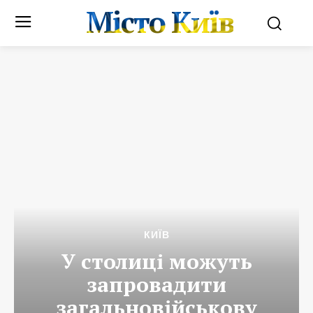
Місто Київ
КИЇВ
У столиці можуть
запровадити
загальновійськову