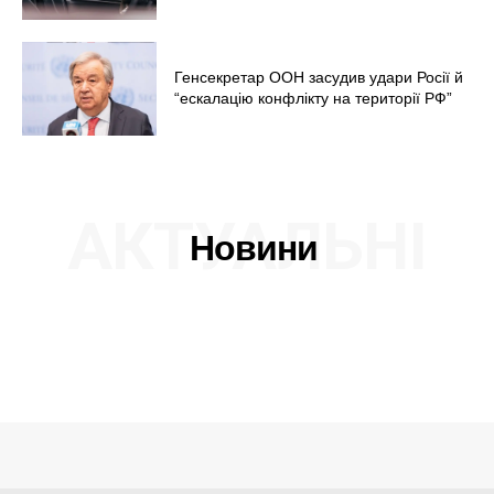
Генсекретар ООН засудив удари Росії й
“ескалацію конфлікту на території РФ”
АКТУАЛЬНІ
Новини