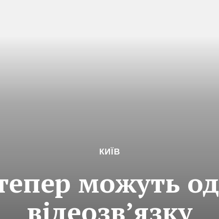
КИЇВ
дтепер можуть о
відеозвʼязку