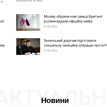
безпілотні атаки...
та
Москву обурили нові санкції Британії:
сії
росіяни видали офіційну заяву
07.08.2026
Зеленський доручив підготувати
ома
спеціальну санкційну операцію проти 
07.08.2026
АКТУАЛЬН
Новини