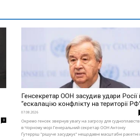
Генсекретар ООН засудив удари Росії 
“ескалацію конфлікту на території РФ
07.08.2026
0
Окремо генсек звернув увагу на загрозу для судноплавст
в Чорному морі Генеральний секретар ООН Антоніу
Ґутерріш "рішуче засуджує" нещодавні масштабні ракетні 