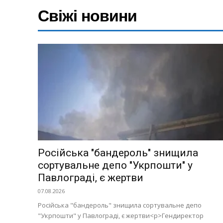
Свіжі новини
Меню
Київ
Україна
Економіка
Політика
Світ
Технології
Російська "бандероль" знищила
Війна
сортувальне депо "Укрпошти" у
Павлограді, є жертви
07.08.2026
Російська "бандероль" знищила сортувальне депо
"Укрпошти" у Павлограді, є жертви<p>Гендиректор