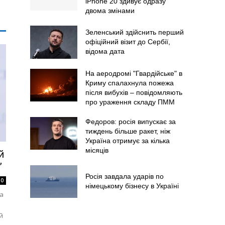
iPhone 20 здивує одразу
двома змінами
Зеленський здійснить перший
офіційний візит до Сербії,
відома дата
На аеродромі "Гвардійське" в
Криму спалахнула пожежа
після вибухів – повідомляють
про ураження складу ПММ
Федоров: росія випускає за
тиждень більше ракет, ніж
Україна отримує за кілька
місяців
й
”
Росія завдала ударів по
0
німецькому бізнесу в Україні
ва
й