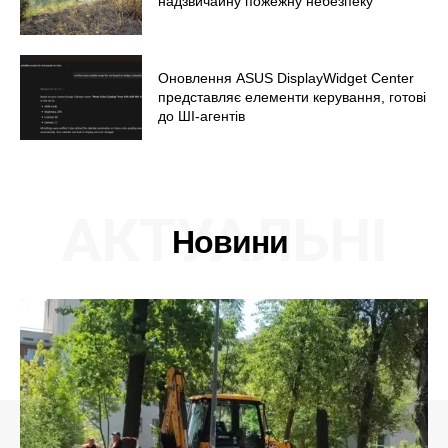
надзвичайну пожежну небезпеку
Оновлення ASUS DisplayWidget Center
представляє елементи керування, готові
до ШІ-агентів
АКТУАЛЬНІ
Новини