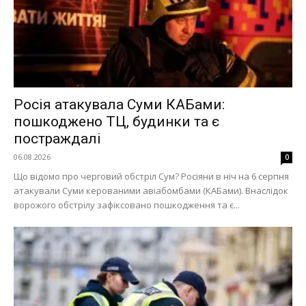
Росія атакувала Суми КАБами:
пошкоджено ТЦ, будинки та є
постраждалі
06.08.2026
0
Що відомо про черговий обстріл Сум? Росіяни в ніч на 6 серпня
атакували Суми керованими авіабомбами (КАБами). Внаслідок
ворожого обстрілу зафіксовано пошкодження та є...