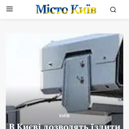
Місто Київ
КИЇВ
В Києві дозволять їздити