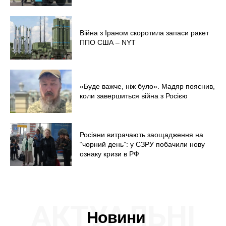
Війна з Іраном скоротила запаси ракет
ППО США – NYT
«Буде важче, ніж було». Мадяр пояснив,
коли завершиться війна з Росією
Росіяни витрачають заощадження на
“чорний день”: у СЗРУ побачили нову
ознаку кризи в РФ
АКТУАЛЬНІ
Новини