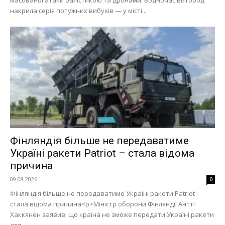
масованої атаки балістикою та дронами. Водночас Білгород
накрила серія потужних вибухів — у місті...
Фінляндія більше не передаватиме
Україні ракети Patriot – стала відома
причина
09.08.2026
0
Фінляндія більше не передаватиме Україні ракети Patriot -
стала відома причина<p>Міністр оборони Фінляндії Антті
Хаккянен заявив, що країна не зможе передати Україні ракети
для...