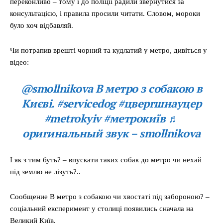
переконливо – тому і до поліції радили звернутися за
консультацією, і правила просили читати. Словом, мороки
було хоч відбавляй.
Чи потрапив врешті чорний та кудлатий у метро, дивіться у
відео:
@smollnikova В метро з собакою в
Києві. #servicedog #цвергшнауцер
#metrokyiv #метрокиїв ♬
оригинальный звук – smollnikova
І як з тим буть? – впускати таких собак до метро чи нехай
під землю не лізуть?..
Сообщение В метро з собакою чи хвостаті під забороною? –
соціальний експеримент у столиці появились сначала на
Великий Київ.