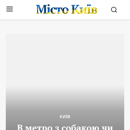
Місто Київ
КИЇВ
В метро з собакою чи