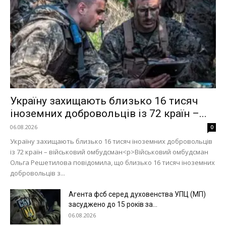
Україну захищають близько 16 тисяч
іноземних добровольців із 72 країн –...
06.08.2026
0
Україну захищають близько 16 тисяч іноземних добровольців
із 72 країн – військовий омбудсман<p>Військовий омбудсман
Ольга Решетилова повідомила, що близько 16 тисяч іноземних
добровольців з...
Агента фсб серед духовенства УПЦ (МП)
засуджено до 15 років за...
06.08.2026