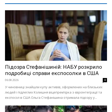
Підозра Стефанішиній: НАБУ розкрило
подробиці справи експосолки в США
06.08.2026
0
У чиновниці знайшли купу активів, оформлених на близьких
людей і підлеглих Колишня віцепремʼєрка з євроінтеграції та
експосол в США Ольга Стефанішина отримала підозру у...