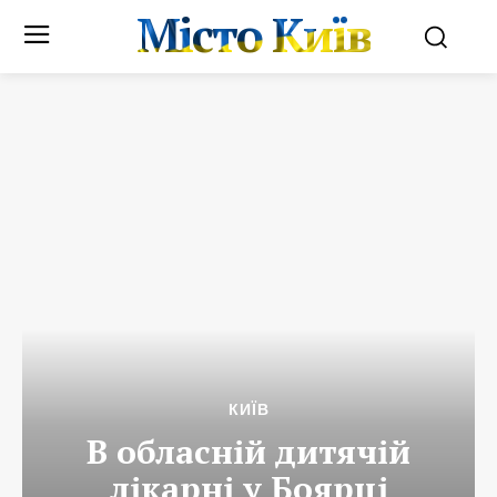
Місто Київ
КИЇВ
В обласній дитячій
лікарні у Боярці