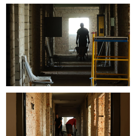
Меню
Київ
Україна
Економіка
Політика
Світ
Технології