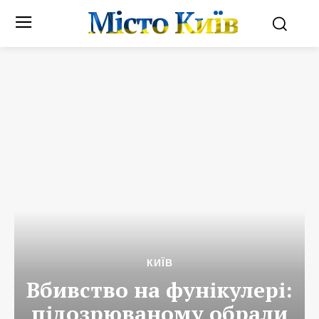
Місто Київ
КИЇВ
Вбивство на фунікулері:
підозрюваному обрали