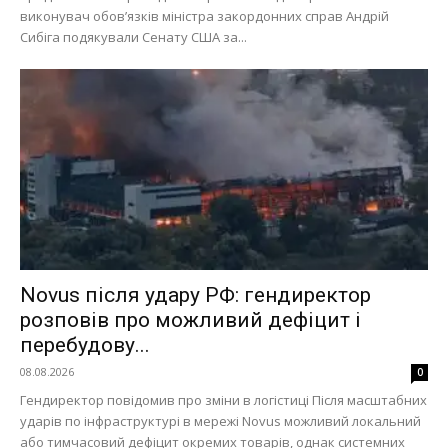
виконувач обов’язків міністра закордонних справ Андрій
Сибіга подякували Сенату США за...
Меню
Київ
Україна
Економіка
Політика
Світ
Технології
Novus після удару РФ: гендиректор
Війна
розповів про можливий дефіцит і
перебудову...
08.08.2026
0
Гендиректор повідомив про зміни в логістиці Після масштабних
ударів по інфраструктурі в мережі Novus можливий локальний
або тимчасовий дефіцит окремих товарів, однак системних