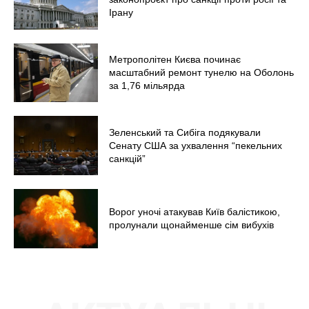
Ірану
Метрополітен Києва починає
масштабний ремонт тунелю на Оболонь
за 1,76 мільярда
Зеленський та Сибіга подякували
Сенату США за ухвалення “пекельних
санкцій”
Ворог уночі атакував Київ балістикою,
пролунали щонайменше сім вибухів