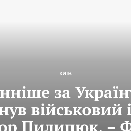
КИЇВ
нніше за Україн
нув військовий
тор Пилипюк, – 