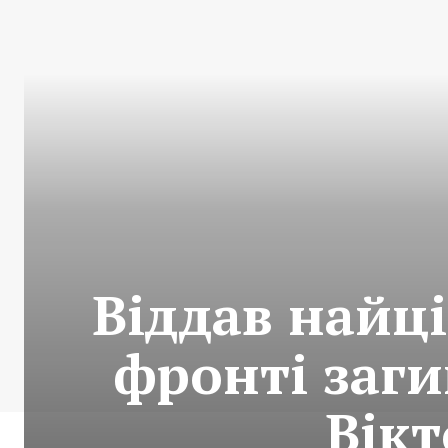
Віддав найці
фронті заги
Вік