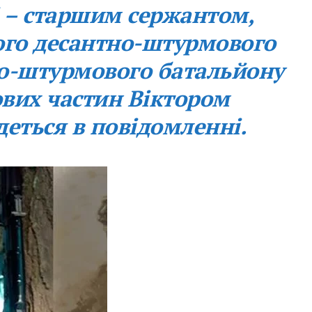
і – старшим сержантом,
го десантно-штурмового
но-штурмового батальйону
кових частин Віктором
еться в повідомленні.