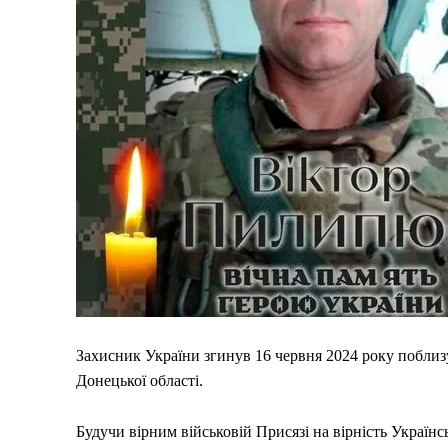
Меню
Київ
Захисник України згинув 16 червня 2024 року поблиз
Україна
Донецької області.
Економіка
Політика
Будучи вірним військовій Присязі на вірність Україн