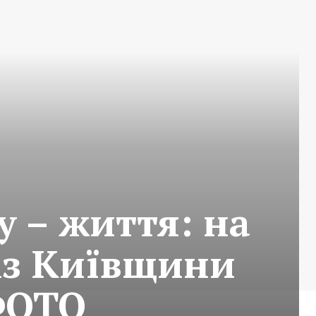
у – життя: на
 із Київщини
ФОТО