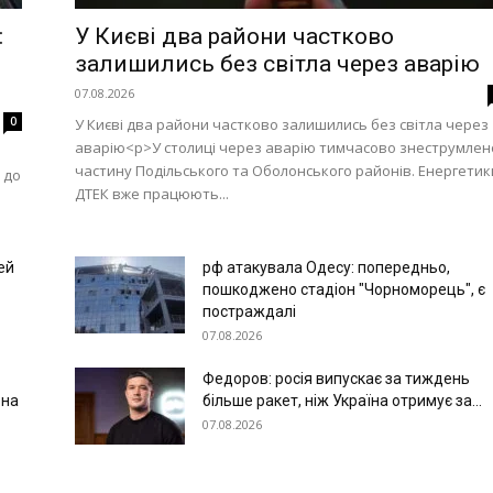
:
У Києві два райони частково
залишились без світла через аварію
07.08.2026
0
У Києві два райони частково залишились без світла через
аварію<p>У столиці через аварію тимчасово знеструмлен
частину Подільського та Оболонського районів. Енергетик
 до
ДТЕК вже працюють...
ей
рф атакувала Одесу: попередньо,
пошкоджено стадіон "Чорноморець", є
постраждалі
07.08.2026
Федоров: росія випускає за тиждень
 на
більше ракет, ніж Україна отримує за...
07.08.2026