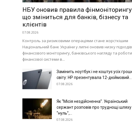
НБУ оновив правила фінмоніторингу
що зміниться для банків, бізнесу та
клієнтів
07.08.2026
Контроль за ризиковими операціями стане жорсткішим
Національний банк України у липні оновив низку підходів
фінансового моніторингу, банківського нагляду та роботи
фінансової системи в...
Замінить ноутбук і не коштує усіх грош
світу: HP презентувала 12-дюймовий...
07.08.2026
Як “Місія нездійсненна”. Український
сержант розповів про труднощі шляху
“нуль”,...
07.08.2026