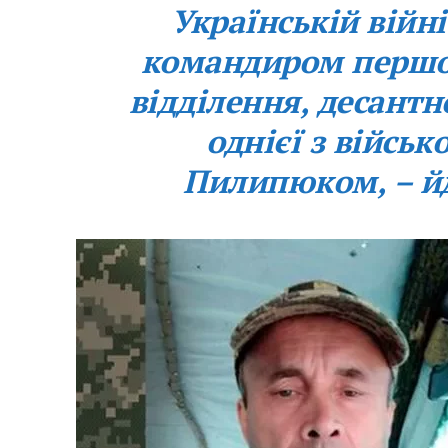
Українській війн
командиром першо
відділення, десант
однієї з війсь
Пилипюком, – йд