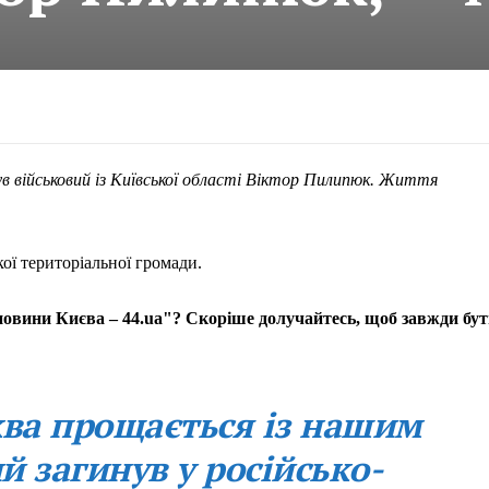
ув військовий із Київської області Віктор Пилипюк. Життя
ої територіальної громади.
 новини Києва – 44.ua"? Скоріше долучайтесь, щоб завжди бу
ква прощається із нашим
й загинув у російсько-