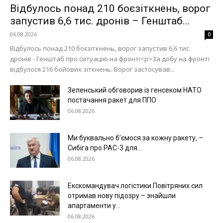
Відбулось понад 210 боєзіткнень, ворог
Київ
запустив 6,6 тис. дронів – Генштаб...
Україна
06.08.2026
0
Економіка
Відбулось понад 210 боєзіткнень, ворог запустив 6,6 тис.
дронів - Генштаб про ситуацію на фронті<p>За добу на фронті
Політика
відбулося 216 бойових зіткнень. Ворог застосував...
Світ
Зеленський обговорив із генсеком НАТО
Технології
постачання ракет для ППО
Війна
06.08.2026
Ми буквально б’ємося за кожну ракету, –
Сибіга про PAC-3 для...
06.08.2026
Екскомандувач логістики Повітряних сил
отримав нову підозру – знайшли
апартаменти у...
06.08.2026