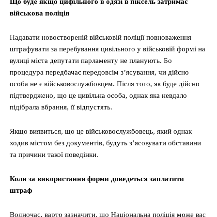
Що буде якщо цифільного в одязі в піксель затримає
військова поліція
Надавати новоствореній військовій поліції повноваження
штрафувати за перебування цивільного у військовій формі на
вулиці міста депутати парламенту не планують. Бо
процедура передбачає передовсім з’ясування, чи дійсно
особа не є військовослужбовцем. Після того, як буде дійсно
підтверджено, що це цивільна особа, однак яка невдало
підібрала вбрання, її відпустять.
Якщо виявиться, що це військовослужбовець, який однак
ходив містом без документів, будуть з’ясовувати обставини
та причини такої поведінки.
Коли за використання форми доведеться заплатити
штраф
Водночас, варто зазначити, що Національна поліція може вас