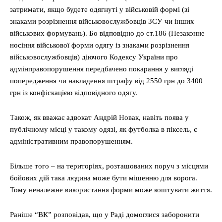
затримати, якщо будете одягнуті у військовій формі (зі
знаками розрізнення військовослужбовців ЗСУ чи інших
військових формувань). Бо відповідно до ст.186 (Незаконне
носіння військової форми одягу із знаками розрізнення
військовослужбовців) діючого Кодексу України про
адмінправопорушення передбачено покарання у вигляді
попередження чи накладення штрафу від 2550 грн до 3400
грн із конфіскацією відповідного одягу.
Також, як вважає адвокат Андрій Новак, навіть поява у
публічному місці у такому одязі, як футболка в піксель, є
адміністративним правопорушенням.
Більше того – на територіях, розташованих поруч з місцями
бойових дій така людина може бути мішенню для ворога.
Тому неналежне використання форми може коштувати життя.
Раніше “ВК” розповідав, що у Раді домоглися заборонити