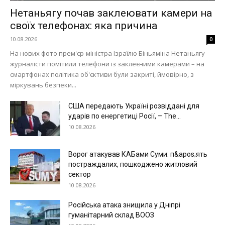
Війна
Нетаньягу почав заклеювати камери на
своїх телефонах: яка причина
10.08.2026
0
На нових фото прем'єр-міністра Ізраїлю Біньяміна Нетаньягу
журналісти помітили телефони із заклеєними камерами – на
смартфонах політика об'єктиви були закриті, ймовірно, з
міркувань безпеки...
США передають Україні розвіддані для
ударів по енергетиці Росії, – The...
10.08.2026
Ворог атакував КАБами Суми: п&apos;ять
постраждалих, пошкоджено житловий
сектор
10.08.2026
Російська атака знищила у Дніпрі
гуманітарний склад ВООЗ