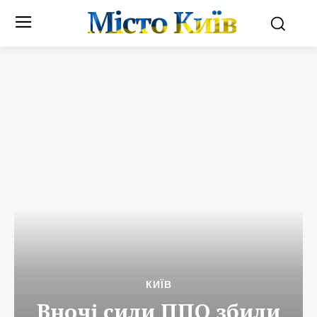
Місто Київ
КИЇВ
Вночі сили ППО збили