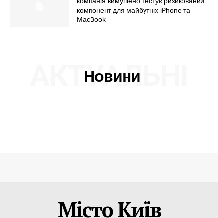
компанія вимушено тестує ризикований
компонент для майбутніх iPhone та
MacBook
АКТУАЛЬНІ
Новини
Місто Київ