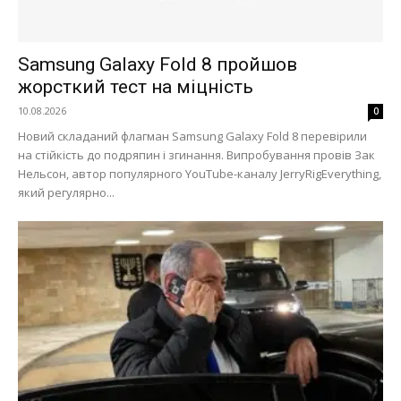
Samsung Galaxy Fold 8 пройшов
жорсткий тест на міцність
10.08.2026
0
Новий складаний флагман Samsung Galaxy Fold 8 перевірили
на стійкість до подряпин і згинання. Випробування провів Зак
Нельсон, автор популярного YouTube-каналу JerryRigEverything,
який регулярно...
Меню
Київ
Україна
Економіка
Політика
Світ
Технології