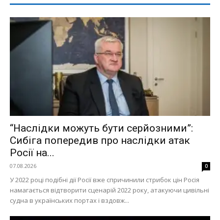
“Наслідки можуть бути серйозними”:
Сибіга попередив про наслідки атак
Росії на...
07.08.2026
0
У 2022 році подібні дії Росії вже спричинили стрибок цін Росія
намагається відтворити сценарій 2022 року, атакуючи цивільні
судна в українських портах і вздовж...