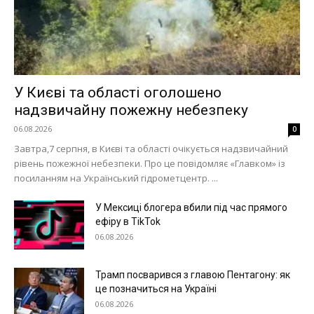
У Києві та області оголошено
надзвичайну пожежну небезпеку
Меню
06.08.2026
0
Завтра,7 серпня, в Києві та області очікується надзвичайний
Київ
рівень пожежної небезпеки. Про це повідомляє «Главком» із
посиланням на Український гідрометцентр. ...
Україна
Економіка
У Мексиці блогера вбили під час прямого
ефіру в TikTok
Політика
06.08.2026
Світ
Технології
Трамп посварився з главою Пентагону: як
Війна
це позначиться на Україні
06.08.2026