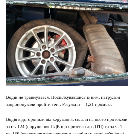
Водій не травмувався. Поспілкувавшись із ним, патрульні
запропонували пройти тест. Результат – 1,21 проміле.
Водія відсторонили від керування, склали на нього протоколи
за ст. 124 (порушення ПДР, що призвело до ДТП) та за ч. 1
ст. 130 (керування транспортним засобом у стані сп'яніння)