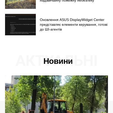
надзвичайну пожежну небезпеку
Оновлення ASUS DisplayWidget Center
представляє елементи керування, готові
до ШІ-агентів
АКТУАЛЬНІ
Новини