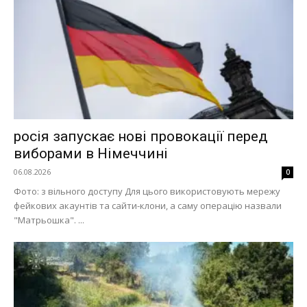
росія запускає нові провокації перед
виборами в Німеччині
06.08.2026
0
Фото: з вільного доступу Для цього використовують мережу
фейкових акаунтів та сайти-клони, а саму операцію назвали
"Матрьошка". ...