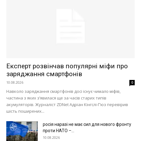
Експерт розвінчав популярні міфи про
заряджання смартфонів
10.08.2026
0
Навколо заряджання смартфонів досі існує чимало міфів,
частина з яких з’явилася ще за часів старих типів
акумуляторів. Журналіст ZDNet Адріан Кінгслі-Г’юз перевірив
шість поширених...
росія наразі не має сил для нового фронту
проти НАТО –...
10.08.2026