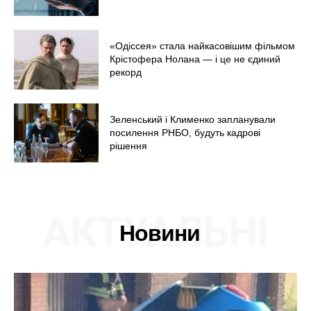
«Одіссея» стала найкасовішим фільмом
Крістофера Нолана — і це не єдиний
рекорд
Зеленський і Клименко запланували
посилення РНБО, будуть кадрові
рішення
АКТУАЛЬНІ
Новини