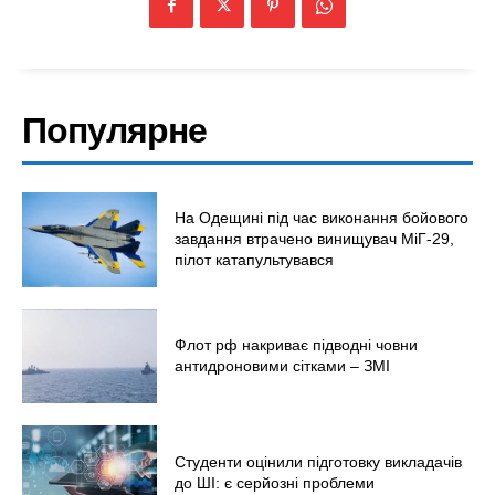
Популярне
Меню
На Одещині під час виконання бойового
завдання втрачено винищувач МіГ-29,
Київ
пілот катапультувався
Україна
Економіка
Політика
Флот рф накриває підводні човни
антидроновими сітками – ЗМІ
Світ
Технології
Війна
Студенти оцінили підготовку викладачів
до ШІ: є серйозні проблеми