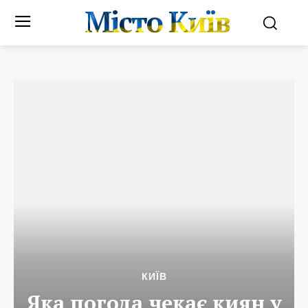
Місто Київ
КИЇВ
Яка погода чекає киян у