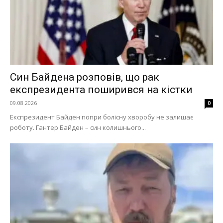
Син Байдена розповів, що рак
експрезидента поширився на кістки
09.08.2026
0
Експрезидент Байден попри болісну хворобу не залишає
роботу. Гантер Байден – син колишнього...