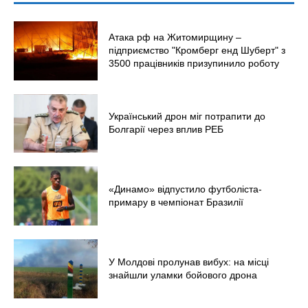
Атака рф на Житомирщину –
підприємство "Кромберг енд Шуберт" з
3500 працівників призупинило роботу
Український дрон міг потрапити до
Болгарії через вплив РЕБ
«Динамо» відпустило футболіста-
примару в чемпіонат Бразилії
У Молдові пролунав вибух: на місці
знайшли уламки бойового дрона