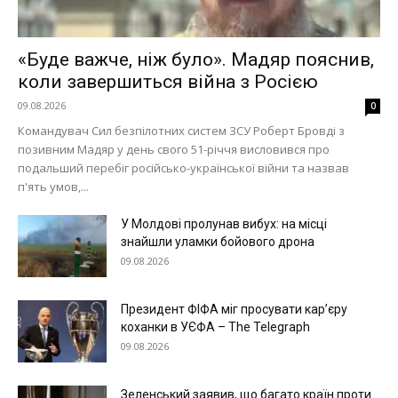
«Буде важче, ніж було». Мадяр пояснив,
коли завершиться війна з Росією
09.08.2026
0
Командувач Сил безпілотних систем ЗСУ Роберт Бровді з
позивним Мадяр у день свого 51-річчя висловився про
подальший перебіг російсько-української війни та назвав
п'ять умов,...
У Молдові пролунав вибух: на місці
знайшли уламки бойового дрона
09.08.2026
Президент ФІФА міг просувати кар’єру
коханки в УЄФА – The Telegraph
09.08.2026
Зеленський заявив, що багато країн проти