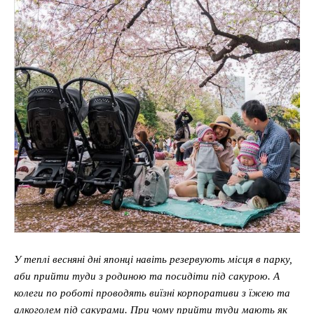
У теплі весняні дні японці навіть резервують місця в парку,
аби прийти туди з родиною та посидіти під сакурою. А
колеги по роботі проводять виїзні корпоративи з їжею та
алкоголем під сакурами. При чому прийти туди мають як