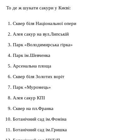
То де ж шукати сакури у Києві:
Сквер біля Національної опери
Алея сакур на вул.Липській
Парк «Володимирська гірка»
Парк ім.Шевченка
Арсенальна площа
Сквер біля Золотих воріт
Парк «Муромець»
Алея сакур КПІ
Сквер на пл.Франка
Ботанічний сад ім.Фоміна
Ботанічний сад ім.Гришка