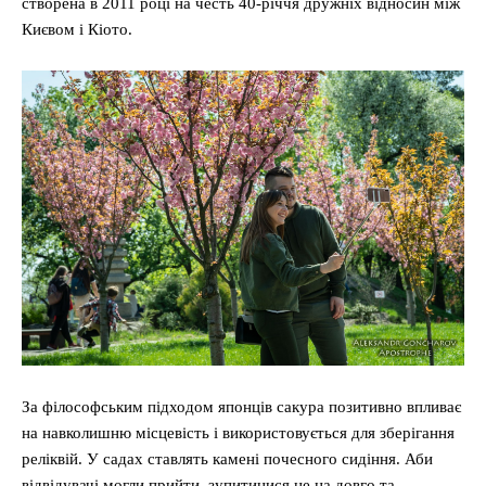
створена в 2011 році на честь 40-річчя дружніх відносин між
Києвом і Кіото.
За філософським підходом японців сакура позитивно впливає
на навколишню місцевість і використовується для зберігання
реліквій. У садах ставлять камені почесного сидіння. Аби
відвідувачі могли прийти, зупитинися не на довго та