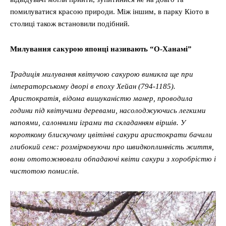
помилуватися красою природи. Між іншим, в парку Кіото в
столиці також встановили подібний.
Милування сакурою японці називають “О-Ханамі”
Традиція милування квітучою сакурою виникла ще при
імператорському дворі в епоху Хейан (794-1185).
Аристократія, відома вишуканістю манер, проводила
години під квітучими деревами, насолоджуючись легкими
напоями, салонними іграми та складанням віршів. У
короткому блискучому цвітінні сакури аристократи бачили
глибокий сенс: розмірковуючи про швидкоплинність життя,
вони ототожнювали обпадаючі квіти сакури з хоробрістю і
чистотою помислів.