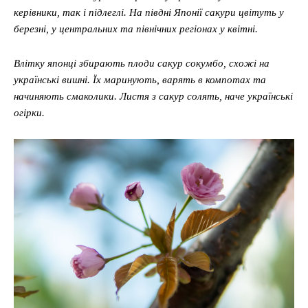
керівники, так і підлеглі. На півдні Японії сакури цвітуть у
Меню
березні, у центральних та північних регіонах у квітні.
Київ
Влітку японці збирають плоди сакур сокумбо, схожі на
Україна
українські вишні. Їх маринують, варять в компотах та
начиняють смаколики. Листя з сакур солять, наче українські
Економіка
огірки.
Політика
Світ
Технології
Війна