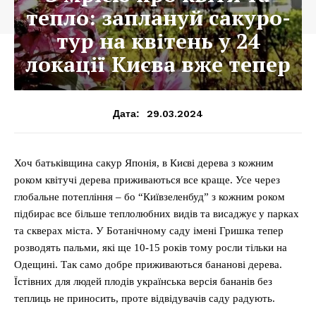
тепло: заплануй сакуро-
тур на квітень у 24
локації Києва вже тепер
29.03.2024
Дата:
Хоч батьківщина сакур Японія, в Києві дерева з кожним
роком квітучі дерева приживаються все краще. Усе через
глобальне потепління – бо “Київзеленбуд” з кожним роком
підбирає все більше теплолюбних видів та висаджує у парках
та скверах міста. У Ботанічному саду імені Гришка тепер
розводять пальми, які ще 10-15 років тому росли тільки на
Одещині. Так само добре приживаються бананові дерева.
Їстівних для людей плодів українська версія бананів без
теплиць не приносить, проте відвідувачів саду радують.