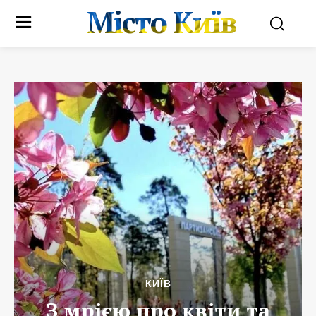
Місто Київ
КИЇВ
З мрією про квіти та