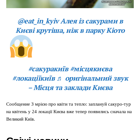
@eat_in_kyiv Алея із сакурами в
Києві крутіша, ніж в парку Кіото
#сакуракиїв #місцякиєва
#локаціїкиїв ♬ оригінальний звук
– Місця та заклади Києва
Сообщение З мрією про квіти та тепло: заплануй сакуро-тур
на квітень у 24 локації Києва вже тепер появились сначала на
Великий Київ.