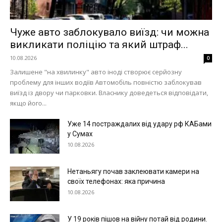
Чуже авто заблокувало виїзд: чи можна
викликати поліцію та який штраф...
10.08.2026
0
Залишене "на хвилинку" авто іноді створює серйозну
проблему для інших водіїв Автомобіль повністю заблокував
виїзд із двору чи парковки. Власнику доведеться відповідати,
якщо його...
Уже 14 постраждалих від удару рф КАБами
у Сумах
10.08.2026
Нетаньягу почав заклеювати камери на
своїх телефонах: яка причина
10.08.2026
У 19 років пішов на війну потай від родини.