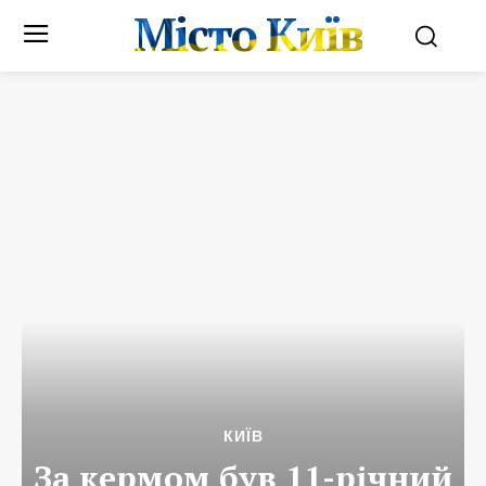
Місто Київ
КИЇВ
За кермом був 11-річний