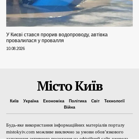
У Києві стався прорив водопроводу, автівка
провалилася у провалля
10.08.2026
Місто Київ
Київ
Україна
Економіка
Політика
Світ
Технології
Війна
Будь-яке використання інформаційних матеріалів порталу
mistokyiv.com можливе виключно за умови обов’язкового
зазначення активного посилання на офіційний сайт джерела.