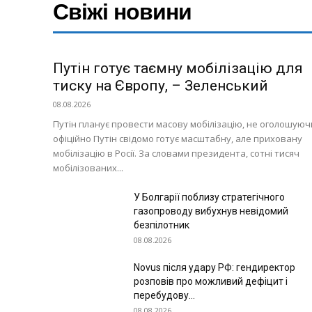
Свіжі новини
Путін готує таємну мобілізацію для
тиску на Європу, – Зеленський
08.08.2026
Путін планує провести масову мобілізацію, не оголошуючи
офіційно Путін свідомо готує масштабну, але приховану
мобілізацію в Росії. За словами президента, сотні тисяч
мобілізованих...
У Болгарії поблизу стратегічного
газопроводу вибухнув невідомий
безпілотник
08.08.2026
Novus після удару РФ: гендиректор
розповів про можливий дефіцит і
перебудову...
08.08.2026