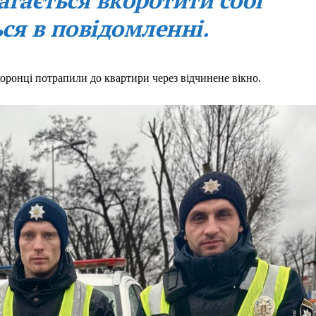
агається вкоротити собі
ься в повідомленні.
оронці потрапили до квартири через відчинене вікно.