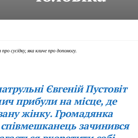
про сусідку, яка кличе про допомогу.
патрульні Євгеній Пустовіт
ич прибули на місце, де
вану жінку. Громадянка
ї співмешканець зачинився