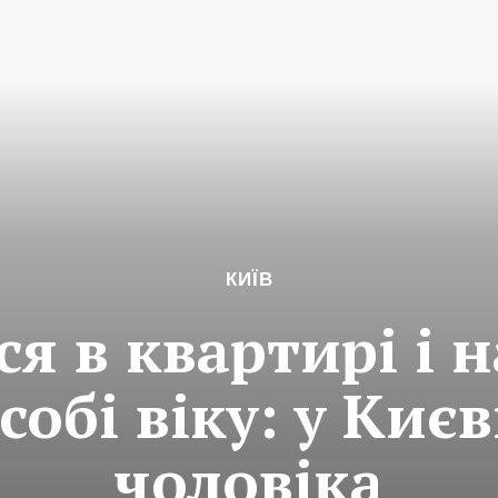
КИЇВ
я в квартирі і 
обі віку: у Киє
чоловіка