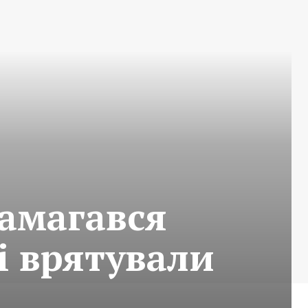
намагався
ві врятували