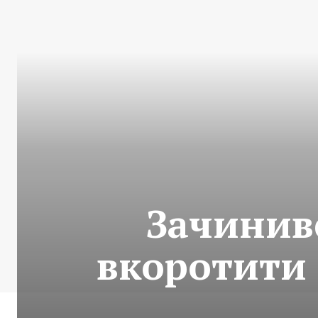
Зачинивс
вкоротити с