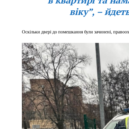
в квартирі та нам
віку”, – йдет
Оскільки двері до помешкання були зачинені, правоох