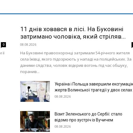
11 днів ховався в лісі. На Буковині
затримано чоловіка, який стріляв...
08.08.2026
0
 її
На Буковині правоохоронці затримали 54-річного жителя
села Їжівці, якого підозрюють у нападі на поліцейських. За
даними слідства, чоловік відкрив вогонь під час обшуку,
поранив...
Україна і Польща завершили ексгумаці
жертв Волинської трагедії у двох селах
08.08.2026
Візит Зеленського до Сербії: стало
відомо про зустріч із Вучичем
08.08.2026