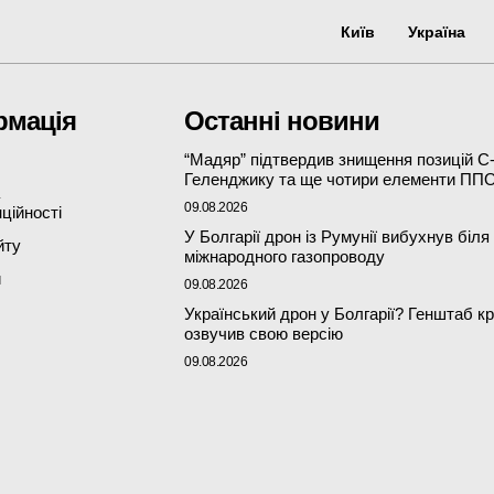
Київ
Україна
рмація
Останні новини
“Мадяр” підтвердив знищення позицій С
Геленджику та ще чотири елементи ПП
09.08.2026
ційності
У Болгарії дрон із Румунії вибухнув біля
йту
міжнародного газопроводу
и
09.08.2026
Український дрон у Болгарії? Генштаб кр
озвучив свою версію
09.08.2026