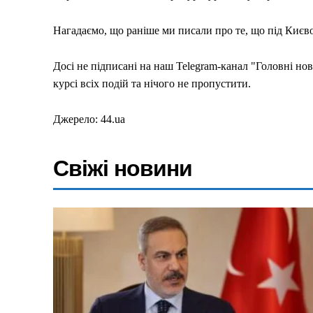
Київ
Україна
Нагадаємо, що раніше ми писали про те, що під Киє
Економіка
Досі не підписані на наш Telegram-канал "Головні но
Політика
курсі всіх подій та нічого не пропустити.
Світ
Технології
Джерело: 44.ua
Війна
Свіжі новини