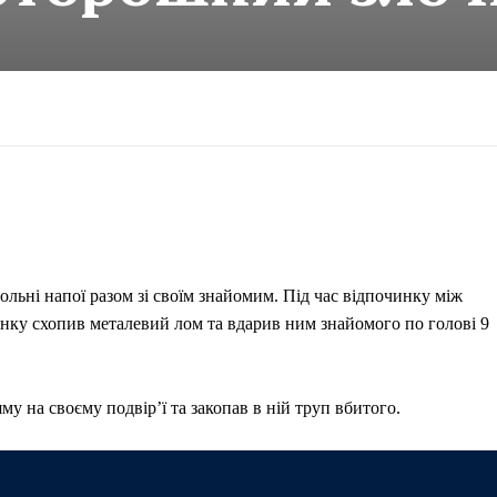
льні напої разом зі своїм знайомим. Під час відпочинку між
динку схопив металевий лом та вдарив ним знайомого по голові 9
у на своєму подвір’ї та закопав в ній труп вбитого.