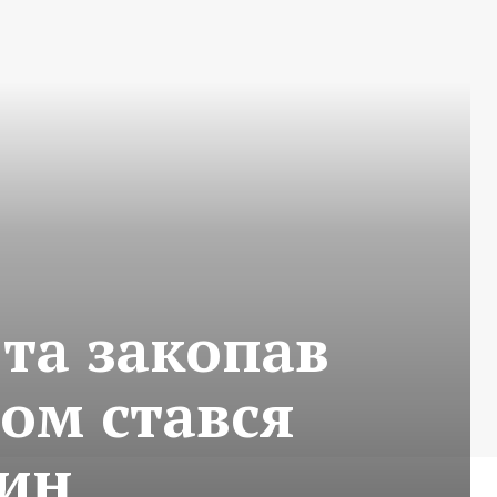
та закопав
вом стався
ин