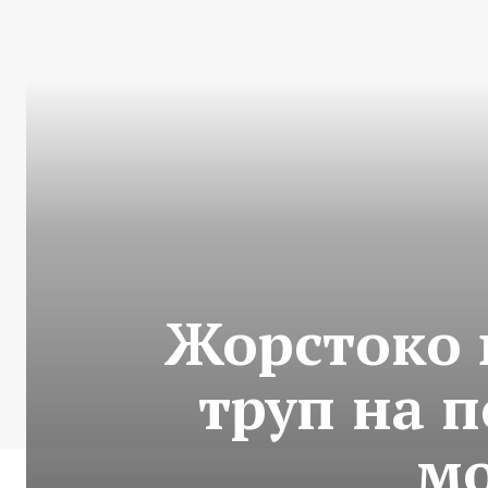
Жорстоко 
труп на п
м