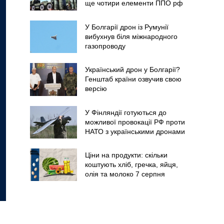
ще чотири елементи ППО рф
У Болгарії дрон із Румунії
вибухнув біля міжнародного
газопроводу
Український дрон у Болгарії?
Генштаб країни озвучив свою
версію
У Фінляндії готуються до
можливої провокації РФ проти
НАТО з українськими дронами
Ціни на продукти: скільки
коштують хліб, гречка, яйця,
олія та молоко 7 серпня