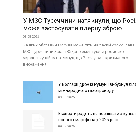
У МЗС Туреччини натякнули, що Росі
може застосувати ядерну зброю
09.08.2026
За яких обставин Москва може піти на такий крок? Глава
МЗС Туреччини Хакан Фідан коментуючи російсько-
українську війну натякнув, що Росія у разі критичного
виснаження...
У Болгарії дрон із Румунії вибухнув біл
міжнародного газопроводу
09.08.2026
Експерти радять не поспішати з купів
нового смартфона у 2026 році
09.08.2026