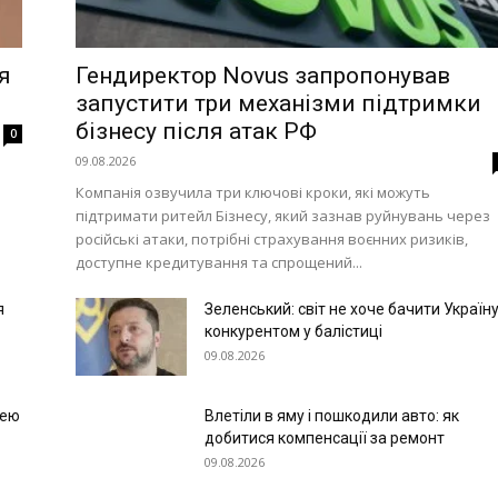
я
Гендиректор Novus запропонував
запустити три механізми підтримки
бізнесу після атак РФ
0
09.08.2026
Компанія озвучила три ключові кроки, які можуть
підтримати ритейл Бізнесу, який зазнав руйнувань через
російські атаки, потрібні страхування воєнних ризиків,
доступне кредитування та спрощений...
я
Зеленський: світ не хоче бачити Україн
конкурентом у балістиці
09.08.2026
лею
Влетіли в яму і пошкодили авто: як
добитися компенсації за ремонт
09.08.2026