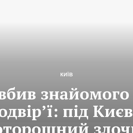
КИЇВ
вбив знайомого 
одвір’ї: під Киє
оторошний злоч