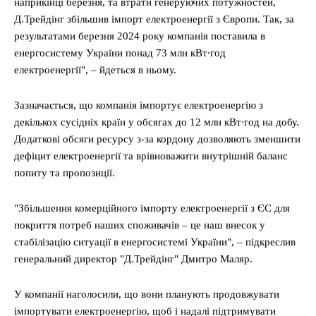
наприкінці березня, та втрати генеруючих потужностей,
Д.Трейдінг збільшив імпорт електроенергії з Європи. Так, за
результатами березня 2024 року компанія поставила в
енергосистему України понад 73 млн кВт∙год
електроенергії", – йдеться в ньому.
Зазначається, що компанія імпортує електроенергію з
декількох сусідніх країн у обсягах до 12 млн кВт∙год на добу.
Додаткові обсяги ресурсу з-за кордону дозволяють зменшити
дефіцит електроенергії та врівноважити внутрішній баланс
попиту та пропозиції.
"Збільшення комерційного імпорту електроенергії з ЄС для
покриття потреб наших споживачів – це наш внесок у
стабілізацію ситуації в енергосистемі України", – підкреслив
генеральний директор "Д.Трейдінг" Дмитро Маляр.
У компанії наголосили, що вони планують продовжувати
імпортувати електроенергію, щоб і надалі підтримувати