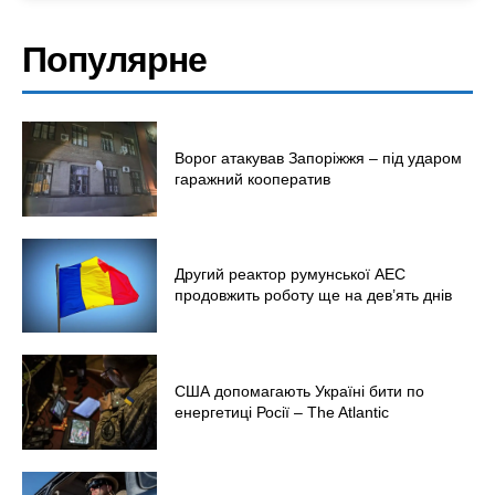
Популярне
Меню
Ворог атакував Запоріжжя – під ударом
Київ
гаражний кооператив
Україна
Економіка
Другий реактор румунської АЕС
Політика
продовжить роботу ще на дев’ять днів
Світ
Технології
Війна
США допомагають Україні бити по
енергетиці Росії – The Atlantic