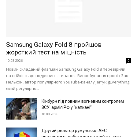
Samsung Galaxy Fold 8 пройшов
жорсткий тест на міцність
10.08.2026
0
Новий складаний флагман Samsung Galaxy Fold 8 перевірили
на стійкість до подряпин і згинання. Випробування провів Зак
Нельсон, автор популярного YouTube-каналу JerryRigEverything,
який регулярно...
Кінбурн під повним вогневим контролем
ЗСУ: армія РФ у “капкані”
10.08.2026
Другий реактор румунської АЕС
продовжить роботу ще на дев’ять днів