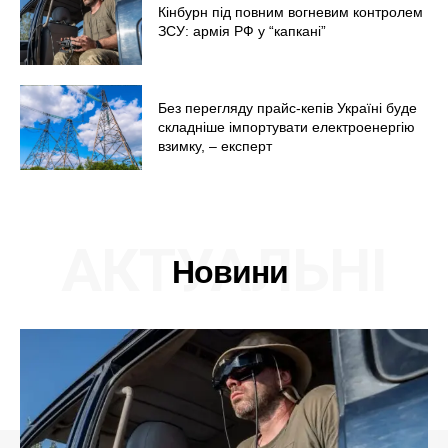
Кінбурн під повним вогневим контролем
ЗСУ: армія РФ у “капкані”
Без перегляду прайс-кепів Україні буде
складніше імпортувати електроенергію
взимку, – експерт
АКТУАЛЬНІ
Новини