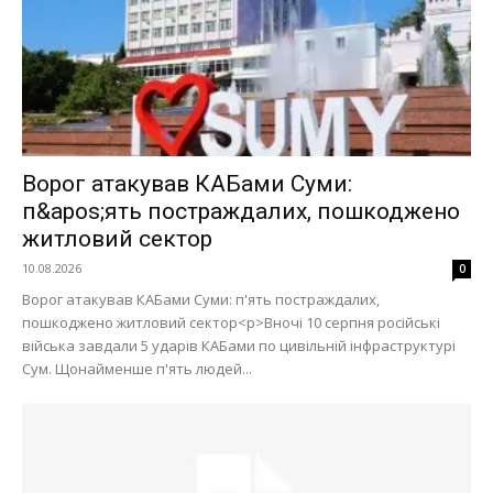
Ворог атакував КАБами Суми:
п&apos;ять постраждалих, пошкоджено
житловий сектор
10.08.2026
0
Ворог атакував КАБами Суми: п'ять постраждалих,
пошкоджено житловий сектор<p>Вночі 10 серпня російські
війська завдали 5 ударів КАБами по цивільній інфраструктурі
Сум. Щонайменше п'ять людей...