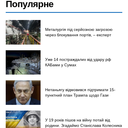
Популярне
Меню
Металургія під серйозною загрозою
через блокування портів, – експерт
Київ
Україна
Економіка
Уже 14 постраждалих від удару рф
Політика
КАБами у Сумах
Світ
Технології
Війна
Нетаньягу відмовився підтримати 15-
пунктний план Трампа щодо Гази
У 19 років пішов на війну потай від
родини. Згадаймо Станіслава Колесника