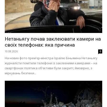
Нетаньягу почав заклеювати камери на
своїх телефонах: яка причина
10.08.2026
0
На нових фото прем'єр-міністра Ізраїлю Біньяміна Нетаньягу
журналісти помітили телефони із заклеєними камерами – на
смартфонах політика об'єктиви були закриті, ймовірно, з
міркувань безпеки...