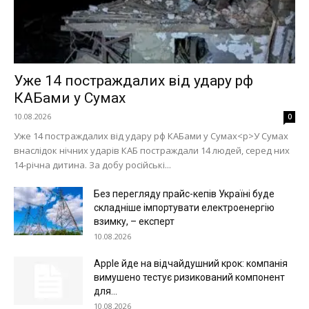
Уже 14 постраждалих від удару рф
КАБами у Сумах
10.08.2026
0
Уже 14 постраждалих від удару рф КАБами у Сумах<p>У Сумах
внаслідок нічних ударів КАБ постраждали 14 людей, серед них
14-річна дитина. За добу російські...
Без перегляду прайс-кепів Україні буде
складніше імпортувати електроенергію
взимку, – експерт
10.08.2026
Apple йде на відчайдушний крок: компанія
вимушено тестує ризикований компонент
для...
10.08.2026