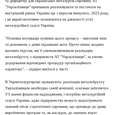
та дефіцитну для українських металургів сировину АТ
"Укрзалізниця" припинила реалізовувати та постачати на
внутрішній ринок України ще з вересня минулого, 2023 року,
і це вкрай негативно позначилося на діяльності усієї
металургійної галузі України.
"Основна мотивація зупинки цього процесу – внесення змін
та доповнень у деякі підзаконні акти. Проте немає жодних
вагомих підстав, які б унеможливлювали реалізацію
металобрухту з підприємств АТ "Укрзалізниця", за умови
додержання відповідних процедур організаційного
характеру", – підкреслюється у листі.
В Укрметалургпромі зауважують: реалізація металобрухту
Укрзалізницею необхідна самій компанії, оскільки забезпечує
УЗ значні фінансові надходження, і потрібна металургійній
галузі України, адже підприємства можуть недоотримати
значний обсяг стратегічної сировини, що призведе до зриву
виробничих програм та, як наслідок, до значних втрат