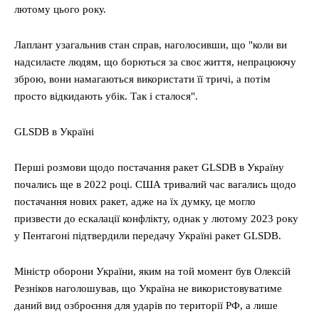
лютому цього року.
Лаплант узагальнив стан справ, наголосивши, що "коли ви
надсилаєте людям, що борються за своє життя, непрацюючу
зброю, вони намагаються використати її тричі, а потім
просто відкидають убік. Так і сталося".
GLSDB в Україні
Перші розмови щодо постачання ракет GLSDB в Україну
почались ще в 2022 році. США тривалий час вагались щодо
постачання нових ракет, адже на їх думку, це могло
призвести до ескалації конфлікту, однак у лютому 2023 року
у Пентагоні підтвердили передачу Україні ракет GLSDB.
Міністр оборони України, яким на той момент був Олексій
Резніков наголошував, що Україна не використовуватиме
даний вид озброєння для ударів по території РФ, а лише