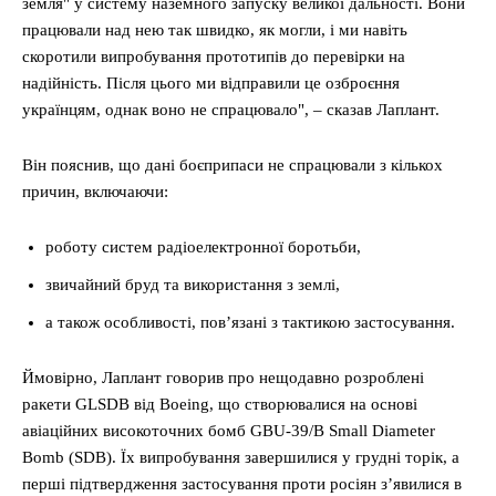
земля" у систему наземного запуску великої дальності. Вони
працювали над нею так швидко, як могли, і ми навіть
скоротили випробування прототипів до перевірки на
надійність. Після цього ми відправили це озброєння
українцям, однак воно не спрацювало", – сказав Лаплант.
Він пояснив, що дані боєприпаси не спрацювали з кількох
причин, включаючи:
роботу систем радіоелектронної боротьби,
звичайний бруд та використання з землі,
а також особливості, пов’язані з тактикою застосування.
Ймовірно, Лаплант говорив про нещодавно розроблені
ракети GLSDB від Boeing, що створювалися на основі
авіаційних високоточних бомб GBU-39/B Small Diameter
Bomb (SDB). Їх випробування завершилися у грудні торік, а
перші підтвердження застосування проти росіян з’явилися в