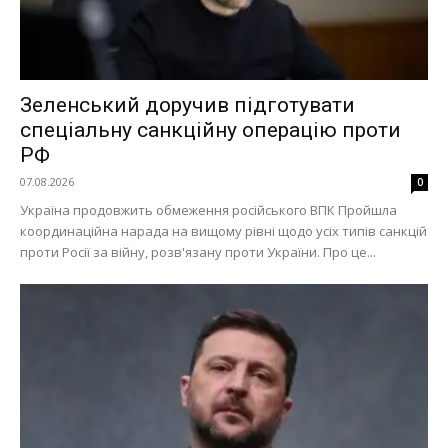
Зеленський доручив підготувати
спеціальну санкційну операцію проти
РФ
07.08.2026
0
Україна продовжить обмеження російського ВПК Пройшла
координаційна нарада на вищому рівні щодо усіх типів санкцій
проти Росії за війну, розв'язану проти України. Про це...