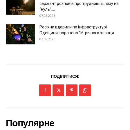
сержант розповів про труднощі шляху на
“нуль”,...
07.08.2026
Росіяни вдарили по інфраструктурі
Одещини: поранено 16-річного хлопця
07.08.2026
ПОДІЛИТИСЯ:
Меню
Київ
Україна
Економіка
Популярне
Політика