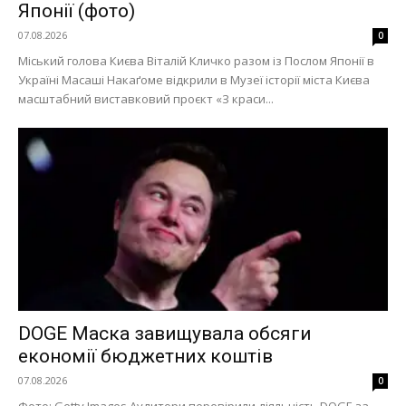
Японії (фото)
07.08.2026
0
Міський голова Києва Віталій Кличко разом із Послом Японії в
Україні Масаші Накаґоме відкрили в Музеї історії міста Києва
масштабний виставковий проєкт «З краси...
DOGE Маска завищувала обсяги
економії бюджетних коштів
07.08.2026
0
Фото: Getty Images Аудитори перевірили діяльність DOGE за