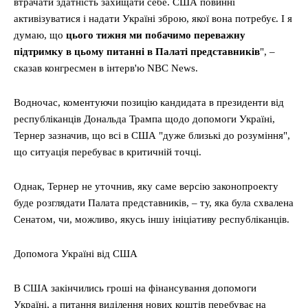
втрачати здатність захищати себе. США повинні
активізуватися і надати Україні зброю, якої вона потребує. І я
думаю, що
цього тижня ми побачимо переважну
підтримку в цьому питанні в Палаті представників
", –
сказав конгресмен в інтерв'ю NBC News.
Водночас, коментуючи позицію кандидата в президенти від
республіканців Дональда Трампа щодо допомоги Україні,
Тернер зазначив, що всі в США "дуже близькі до розуміння",
що ситуація перебуває в критичній точці.
Однак, Тернер не уточнив, яку саме версію законопроекту
буде розглядати Палата представників, – ту, яка була схвалена
Сенатом, чи, можливо, якусь іншу ініціативу республіканців.
Допомога Україні від США
В США закінчились гроші на фінансування допомоги
Україні, а питання виділення нових коштів перебуває на