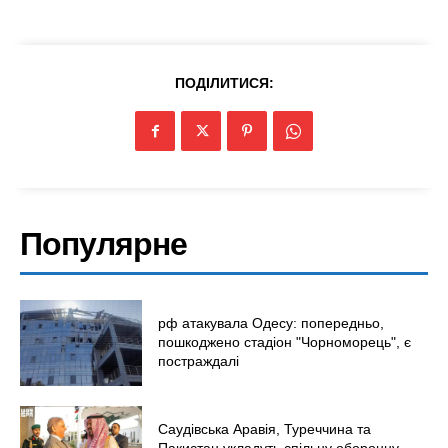
ПОДІЛИТИСЯ:
Меню
Популярне
Київ
Україна
Економіка
рф атакувала Одесу: попередньо,
Політика
пошкоджено стадіон "Чорноморець", є
постраждалі
Світ
Технології
Війна
Саудівська Аравія, Туреччина та
Пакистан укладуть спільну оборонну