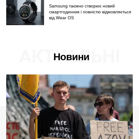
Samsung таємно створює новий
смартгодинник і повністю відмовляється
від Wear OS
АКТУАЛЬНІ
Новини