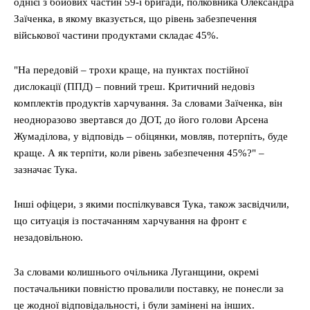
однієї з бойових частин 59-ї бригади, полковника Олександра
Заїченка, в якому вказується, що рівень забезпечення
військової частини продуктами складає 45%.
"На передовій – трохи краще, на пунктах постійної
дислокації (ППД) – повний треш. Критичний недовіз
комплектів продуктів харчування. За словами Заїченка, він
неодноразово звертався до ДОТ, до його голови Арсена
Жумаділова, у відповідь – обіцянки, мовляв, потерпіть, буде
краще. А як терпіти, коли рівень забезпечення 45%?" –
зазначає Тука.
Інші офіцери, з якими поспілкувався Тука, також засвідчили,
що ситуація із постачанням харчування на фронт є
незадовільною.
За словами колишнього очільника Луганщини, окремі
постачальники повністю провалили поставку, не понесли за
це жодної відповідальності, і були замінені на інших.