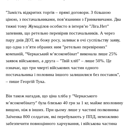
"Замість відкритих торгів – прямі договори. З більшою
ціною, з постачальниками, пов’язаними з Гринкевичами. Два
тижні тому Жумаділов особисто в інтерв’ю "Ліга.Нет"
запевняв, що ретельно перевірив постачальників. А через
пару днів ДОТ, як божу росу, заливає в очі суспільству заяву,
що одна з п’яти обраних ним "ретельно перевірених"
компаній, "Черкаський м’ясокомбінат" виконала лише 25%
заявок військових, а друга – "Твій хліб" – лише 50%. Це
означає, що три чверті військових частин одного
постачальника і половина іншого залишилися без поставок",
– пише Георгій Тука.
Він також нагадав, що ціна хліба у "Черкаського
м’ясокомбінату" була близько 40 грн за 1 кг, майже вполовину
вищою, ніж в інших. При цьому лише у частині полковника
Заїченка 800 солдатам, які перебувають у ППД, неможливо
забезпечити повноцінного харчування, і військова частина