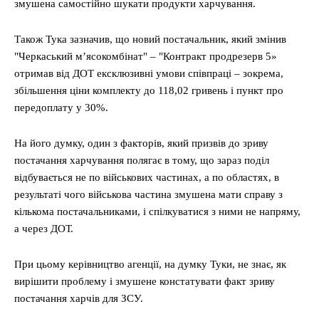
змушена самостійно шукати продукти харчування.
Також Тука зазначив, що новий постачальник, який змінив
"Черкаський м’ясокомбінат" – "Контракт продрезерв 5»
отримав від ДОТ ексклюзивні умови співпраці – зокрема,
збільшення ціни комплекту до 118,02 гривень і пункт про
передоплату у 30%.
На його думку, один з факторів, який призвів до зриву
постачання харчування полягає в тому, що зараз поділ
відбувається не по військових частинах, а по областях, в
результаті чого військова частина змушена мати справу з
кількома постачальниками, і спілкуватися з ними не напряму,
а через ДОТ.
При цьому керівництво агенції, на думку Туки, не знає, як
вирішити проблему і змушене констатувати факт зриву
постачання харчів для ЗСУ.