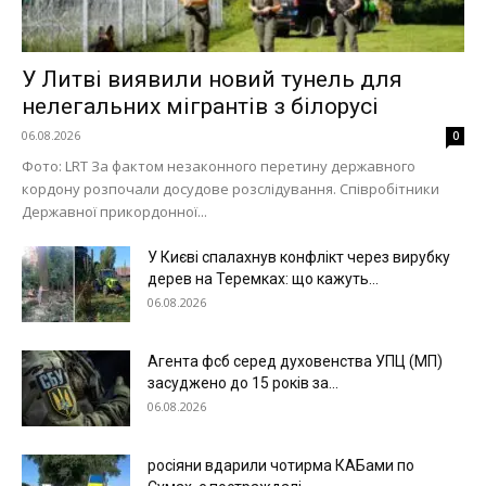
У Литві виявили новий тунель для
нелегальних мігрантів з білорусі
06.08.2026
0
Фото: LRT За фактом незаконного перетину державного
кордону розпочали досудове розслідування. Співробітники
Державної прикордонної...
У Києві спалахнув конфлікт через вирубку
дерев на Теремках: що кажуть...
06.08.2026
Агента фсб серед духовенства УПЦ (МП)
засуджено до 15 років за...
06.08.2026
росіяни вдарили чотирма КАБами по