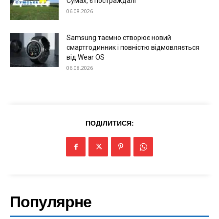
Сумах, є постраждалі
06.08.2026
Меню
Samsung таємно створює новий
смартгодинник і повністю відмовляється
Київ
від Wear OS
Україна
06.08.2026
Економіка
Політика
Світ
ПОДІЛИТИСЯ:
Технології
Війна
Популярне