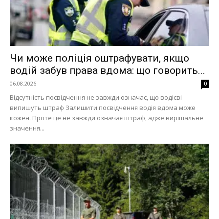
Чи може поліція оштрафувати, якщо
водій забув права вдома: що говорить...
06.08.2026
0
Відсутність посвідчення не завжди означає, що водієві
випишуть штраф Залишити посвідчення водія вдома може
кожен. Проте це не завжди означає штраф, адже вирішальне
значення...