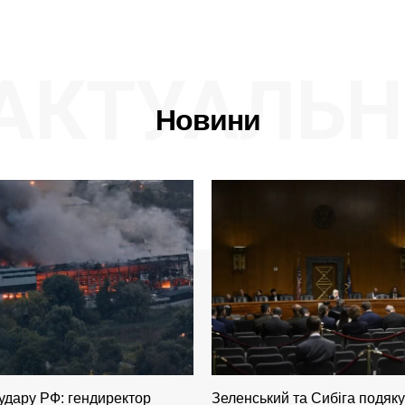
АКТУАЛЬН
Новини
 удару РФ: гендиректор
Зеленський та Сибіга подяк