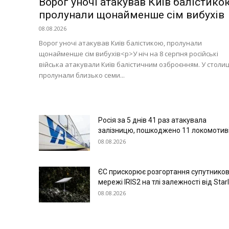
Ворог уночі атакував Київ балістико
пролунали щонайменше сім вибухів
08.08.2026
Ворог уночі атакував Київ балістикою, пролунали
щонайменше сім вибухів<p>У ніч на 8 серпня російські
війська атакували Київ балістичним озброєнням. У столиц
пролунали близько семи...
Росія за 5 днів 41 раз атакувала
залізницю, пошкоджено 11 локомотив
08.08.2026
ЄС прискорює розгортання супутников
мережі IRIS2 на тлі залежності від Starl
08.08.2026