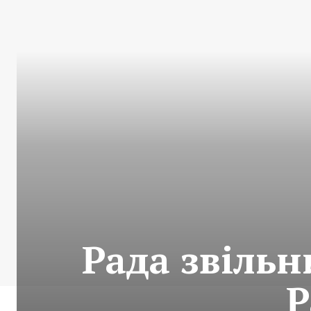
Рада звільн
Р