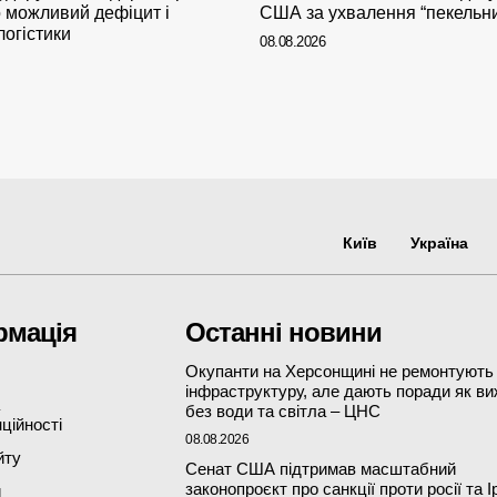
о можливий дефіцит і
США за ухвалення “пекельни
логістики
08.08.2026
Київ
Україна
рмація
Останні новини
Окупанти на Херсонщині не ремонтують
інфраструктуру, але дають поради як в
без води та світла – ЦНС
ційності
08.08.2026
йту
Сенат США підтримав масштабний
законопроєкт про санкції проти росії та І
и