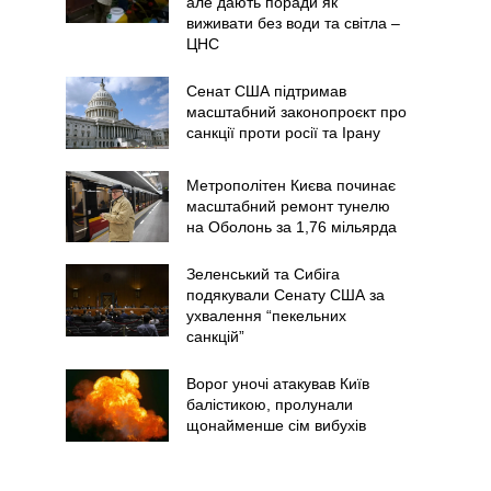
але дають поради як
виживати без води та світла –
ЦНС
Сенат США підтримав
масштабний законопроєкт про
санкції проти росії та Ірану
Метрополітен Києва починає
масштабний ремонт тунелю
на Оболонь за 1,76 мільярда
Зеленський та Сибіга
подякували Сенату США за
ухвалення “пекельних
санкцій”
Ворог уночі атакував Київ
балістикою, пролунали
щонайменше сім вибухів