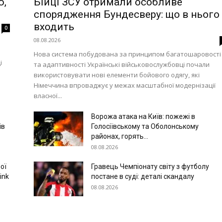
ю,
Бійці ЗСУ отримали особливе
спорядження Бундесверу: що в нього
входить
0
08.08.2026
Нова система побудована за принципом багатошаровості
і
та адаптивності Українські військовослужбовці почали
використовувати нові елементи бойового одягу, які
Німеччина впроваджує у межах масштабної модернізації
власної...
Ворожа атака на Київ: пожежі в
ів
Голосіївському та Оболонському
районах, горять...
08.08.2026
ої
Гравець Чемпіонату світу з футболу
ink
постане в суді: деталі скандалу
08.08.2026