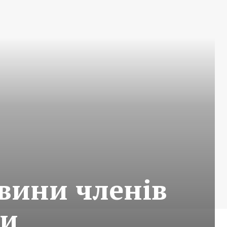
овини членів
ти