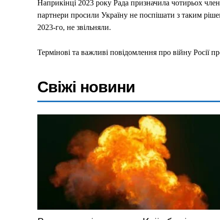
Наприкінці 2023 року Рада призначила чотирьох члені
партнери просили Україну не поспішати з таким рішен
Меню
2023-го, не звільняли.
Київ
Термінові та важливі повідомлення про війну Росії пр
Україна
Економіка
Свіжі новини
Політика
Світ
Технології
Війна