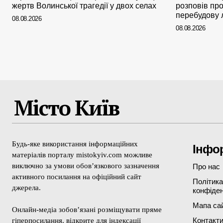
жертв Волинської трагедії у двох селах
розповів пр
перебудову 
08.08.2026
08.08.2026
Місто Київ
Будь-яке використання інформаційних
Інфо
матеріалів порталу mistokyiv.com можливе
виключно за умови обов’язкового зазначення
Про нас
активного посилання на офіційний сайт
Політика
джерела.
конфіден
Мапа са
Онлайн-медіа зобов’язані розміщувати пряме
Контакт
гіперпосилання, відкрите для індексації