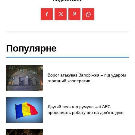
Популярне
Меню
Київ
Україна
Ворог атакував Запоріжжя – під ударом
гаражний кооператив
Економіка
Політика
Світ
Другий реактор румунської АЕС
Технології
продовжить роботу ще на дев’ять днів
Війна