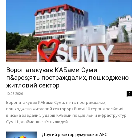
Ворог атакував КАБами Суми:
п&apos;ять постраждалих, пошкоджено
житловий сектор
10.08.2026
0
Ворог атакував КАБами Суми: п'ять постраждалих,
пошкоджено житловий сектор<p>Вночі 10 серпня російські
війська завдали 5 ударів КАБами по цивільній інфраструктурі
Сум. Щонайменше п'ять людей...
Другий реактор румунської АЕС