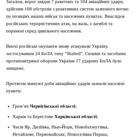
Загалом, ворог завдав 7 ракетних та 104 авіаційних удари,
здійснив 108 обстрілів з реактивних систем залпового вогню
по позиціях наших військ та населених пунктах. Внаслідок
російських терористичних атак, на жаль, є загиблі та
поранені серед цивільного населення.
Вночі російські окупанти знову атакували Україну,
застосувавши 24 БпЛА типу "Shahed". Силами та засобами
протиповітряної оборони України 17 ударних БпЛА було
знищено.
Протягом минулої доби авіаційних ударів зазнали населені
пункти:
Грем’яч
Чернігівської області
;
Харків та Берестове
Харківської області
;
Часів Яр, Диліївка, Нью-Йорк, Новобахмутівка,
Нетайлове, Первомайське, Новоселівка Перша,