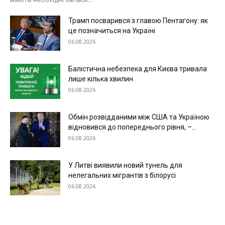
Київ
Трамп посварився з главою Пентагону: як
Україна
це позначиться на Україні
Економіка
06.08.2026
Політика
Світ
Балістична небезпека для Києва тривала
лише кілька хвилин
Технології
06.08.2026
Війна
Обмін розвідданими між США та Україною
відновився до попереднього рівня, –...
06.08.2026
У Литві виявили новий тунель для
нелегальних мігрантів з білорусі
06.08.2026