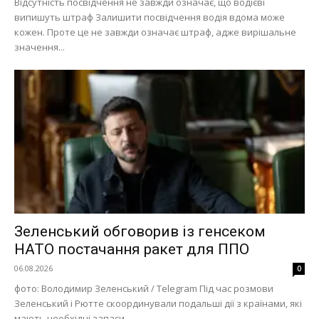
Відсутність посвідчення не завжди означає, що водієві
випишуть штраф Залишити посвідчення водія вдома може
кожен. Проте це не завжди означає штраф, адже вирішальне
значення...
Зеленський обговорив із генсеком
НАТО постачання ракет для ППО
06.08.2026
0
фото: Володимир Зеленський / Telegram Під час розмови
Меню
Зеленський і Рютте скоординували подальші дії з країнами, які
мають необхідні запаси...