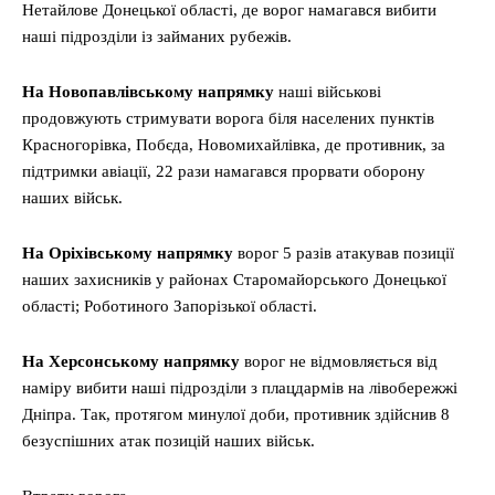
Нетайлове Донецької області, де ворог намагався вибити
наші підрозділи із займаних рубежів.
На Новопавлівському напрямку
наші військові
продовжують стримувати ворога біля населених пунктів
Красногорівка, Побєда, Новомихайлівка, де противник, за
підтримки авіації, 22 рази намагався прорвати оборону
наших військ.
На Оріхівському напрямку
ворог 5 разів атакував позиції
наших захисників у районах Старомайорського Донецької
області; Роботиного Запорізької області.
На Херсонському напрямку
ворог не відмовляється від
наміру вибити наші підрозділи з плацдармів на лівобережжі
Дніпра. Так, протягом минулої доби, противник здійснив 8
безуспішних атак позицій наших військ.