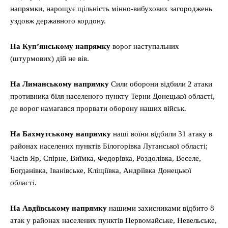
напрямки, нарощує щільність мінно-вибухових загороджень
уздовж державного кордону.
На Куп’янському напрямку
ворог наступальних
(штурмових) дій не вів.
На Лиманському напрямку
Сили оборони відбили 2 атаки
противника біля населеного пункту Терни Донецької області,
де ворог намагався прорвати оборону наших військ.
На Бахмутському напрямку
наші воїни відбили 31 атаку в
районах населених пунктів Білогорівка Луганської області;
Часів Яр, Спірне, Виїмка, Федорівка, Роздолівка, Веселе,
Богданівка, Іванівське, Кліщіївка, Андріївка Донецької
області.
На Авдіївському напрямку
нашими захисниками відбито 8
атак у районах населених пунктів Первомайське, Невельське,