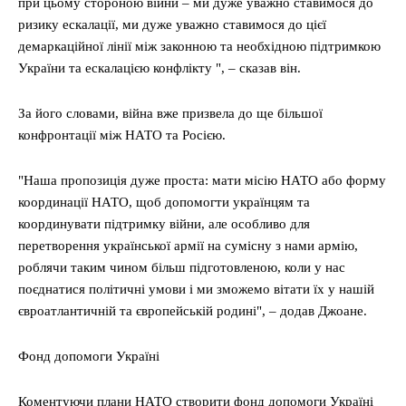
при цьому стороною війни – ми дуже уважно ставимося до
ризику ескалації, ми дуже уважно ставимося до цієї
демаркаційної лінії між законною та необхідною підтримкою
України та ескалацією конфлікту ", – сказав він.
За його словами, війна вже призвела до ще більшої
конфронтації між НАТО та Росією.
"Наша пропозиція дуже проста: мати місію НАТО або форму
координації НАТО, щоб допомогти українцям та
координувати підтримку війни, але особливо для
перетворення української армії на сумісну з нами армію,
роблячи таким чином більш підготовленою, коли у нас
поєднатися політичні умови і ми зможемо вітати їх у нашій
євроатлантичній та європейській родині", – додав Джоане.
Фонд допомоги Україні
Коментуючи плани НАТО створити фонд допомоги Україні