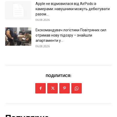
Apple не відмовилася від AirPods із
камерами: навушники можуть дебютувати
разом...
06.08.2026
Екскомандувач логістики Повітряних сил
отримав нову підозру – знайшли
апартаменти у...
06.08.2026
ПОДІЛИТИСЯ:
Меню
Київ
Україна
Економіка
Політика