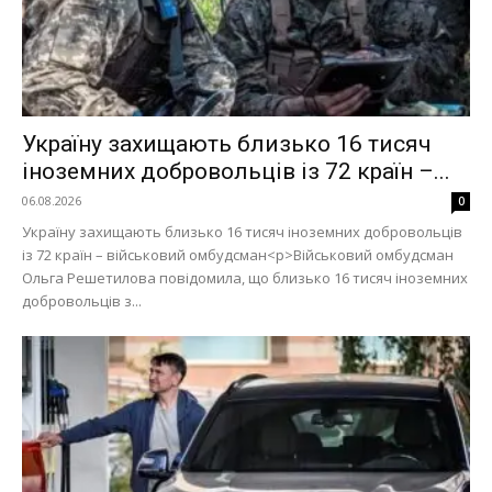
Україну захищають близько 16 тисяч
іноземних добровольців із 72 країн –...
06.08.2026
0
Україну захищають близько 16 тисяч іноземних добровольців
із 72 країн – військовий омбудсман<p>Військовий омбудсман
Ольга Решетилова повідомила, що близько 16 тисяч іноземних
добровольців з...