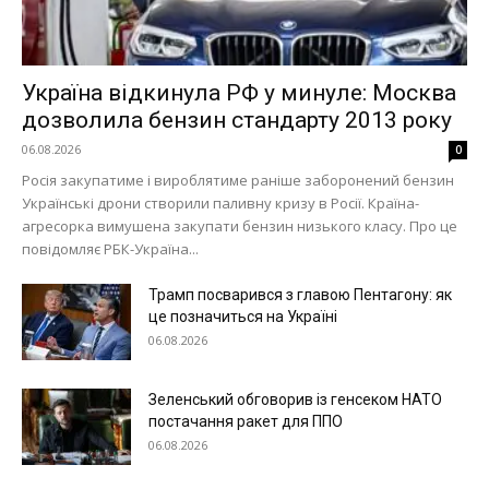
Україна відкинула РФ у минуле: Москва
дозволила бензин стандарту 2013 року
06.08.2026
0
Росія закупатиме і вироблятиме раніше заборонений бензин
Українські дрони створили паливну кризу в Росії. Країна-
агресорка вимушена закупати бензин низького класу. Про це
повідомляє РБК-Україна...
Трамп посварився з главою Пентагону: як
це позначиться на Україні
06.08.2026
Зеленський обговорив із генсеком НАТО
постачання ракет для ППО
06.08.2026