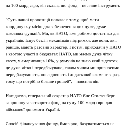
на 100 млрд євро, він сказав, що фонд – це лише інструмент.
"Суть нашої пропозиції полягає в тому, щоб мати
координуючу місію для забезпечення цих дуже, дуже
важливих функцій. Ми, як НАТО, вже робимо достатньо для
українців. Існує безліч механізмів підтримки, але вони, як і
раніше, мають разовий характер. І потім, приходячи у НАТО
з квотою участі в бюджетах НАТО, ми маємо дуже чітку
квоту, у американців 16%, у румунів не знаю який відсоток,
це дуже чітко і передбачувано, таким чином ми привносимо
передбачуваність, послідовність і додатковий елемент зараз,
тому що потрібно більше грошей", – пояснив він.
Нагадаємо, генеральний секретар НАТО Єнс Столтенберг
запропонував створити фонд на суму 100 млрд євро для
військової допомоги Україні.
Спосіб фінансування фонду, ймовірно, базуватиметься на