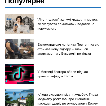
Популярне
Світ
Технології
“Листи щастя” за чужі квадратні метри:
Війна
як скасувати помилковий податок на
нерухомість
Екскомандувач логістики Повітряних сил
отримав нову підозру – знайшли
апартаменти у Буковелі і не тільки
У Мексиці блогера вбили під час
прямого ефіру в TikTok
«Люди вимушені різати худобу». Глава
Меджлісу розказав, про економічні
наслідки ударів по окупованому Криму