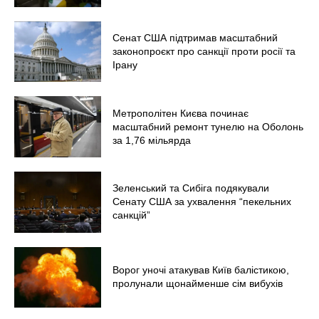
Меню
Сенат США підтримав масштабний
Київ
законопроєкт про санкції проти росії та
Ірану
Україна
Економіка
Політика
Метрополітен Києва починає
масштабний ремонт тунелю на Оболонь
Світ
за 1,76 мільярда
Технології
Війна
Зеленський та Сибіга подякували
Сенату США за ухвалення “пекельних
санкцій”
Ворог уночі атакував Київ балістикою,
пролунали щонайменше сім вибухів