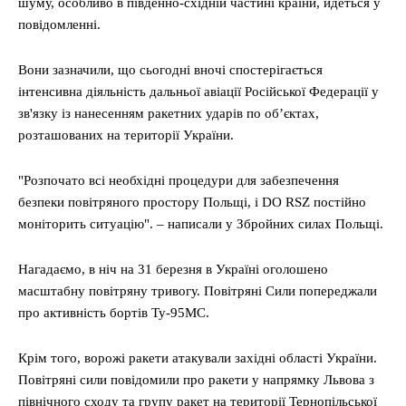
шуму, особливо в південно-східній частині країни, йдеться у
повідомленні.
Вони зазначили, що сьогодні вночі спостерігається
інтенсивна діяльність дальньої авіації Російської Федерації у
зв'язку із нанесенням ракетних ударів по об’єктах,
розташованих на території України.
"Розпочато всі необхідні процедури для забезпечення
безпеки повітряного простору Польщі, і DO RSZ постійно
моніторить ситуацію". – написали у Збройних силах Польщі.
Нагадаємо, в ніч на 31 березня в Україні оголошено
масштабну повітряну тривогу. Повітряні Сили попереджали
про активність бортів Ту-95МС.
Крім того, ворожі ракети атакували західні області України.
Повітряні сили повідомили про ракети у напрямку Львова з
північного сходу та групу ракет на території Тернопільської