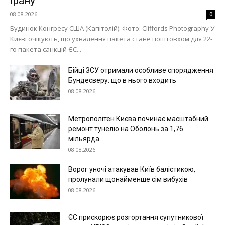
Ірану
08.08.2026
0
Будинок Конгресу США (Капітолій). Фото: Cliffords Photography У
Києві очікують, що ухвалення пакета стане поштовхом для 22-
го пакета санкцій ЄС...
Бійці ЗСУ отримали особливе спорядження
Бундесверу: що в нього входить
08.08.2026
Метрополітен Києва починає масштабний
ремонт тунелю на Оболонь за 1,76
мільярда
08.08.2026
Ворог уночі атакував Київ балістикою,
пролунали щонайменше сім вибухів
08.08.2026
ЄС прискорює розгортання супутникової