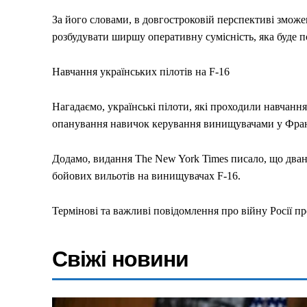
За його словами, в довгостроковій перспективі зможе
розбудувати ширшу оперативну сумісність, яка буде 
Навчання українських пілотів на F-16
Меню
Нагадаємо, українські пілоти, які проходили навчанн
опанування навичок керування винищувачами у Фран
Київ
Україна
Додамо, видання The New York Times писало, що дванад
бойових вильотів на винищувачах F-16.
Економіка
Політика
Термінові та важливі повідомлення про війну Росії пр
Світ
Технології
Свіжі новини
Війна