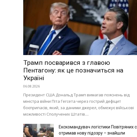
Трамп посварився з главою
Пентагону: як це позначиться на
Україні
06.08.2026
Президент США Дональд Трамп вимагав пояснень від
міністра війни Піта Гегсета через гострий дефіцит
боєприпасів, який, за даними джерел, обмежує військові
можливості Сполучених Штатів....
Екскомандувач логістики Повітряних 
отримав нову підозру – знайшли