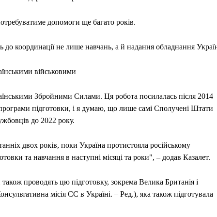
потребуватиме допомоги ще багато років.
 до координації не лише навчань, а й надання обладнання Україн
раїнськими військовими
раїнськими Збройними Силами. Ця робота посилалась після 2014
 програми підготовки, і я думаю, що лише самі Сполучені Штати
ужбовців до 2022 року.
танніх двох років, поки Україна протистояла російському
товки та навчання в наступні місяці та роки", – додав Казалет.
 також проводять цю підготовку, зокрема Велика Британія і
сультативна місія ЄС в Україні. – Ред.), яка також підготувала