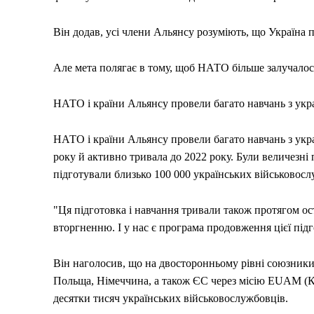
Він додав, усі члени Альянсу розуміють, що Україна 
Але мета полягає в тому, щоб НАТО більше залучалось
НАТО і країни Альянсу провели багато навчань з ук
НАТО і країни Альянсу провели багато навчань з ук
року й активно тривала до 2022 року. Були величезні
підготували близько 100 000 українських військовосл
"Ця підготовка і навчання тривали також протягом ос
вторгненню. І у нас є програма продовження цієї підго
Він наголосив, що на двосторонньому рівні союзники
Польща, Німеччина, а також ЄС через місію EUAM (Кон
десятки тисяч українських військовослужбовців.