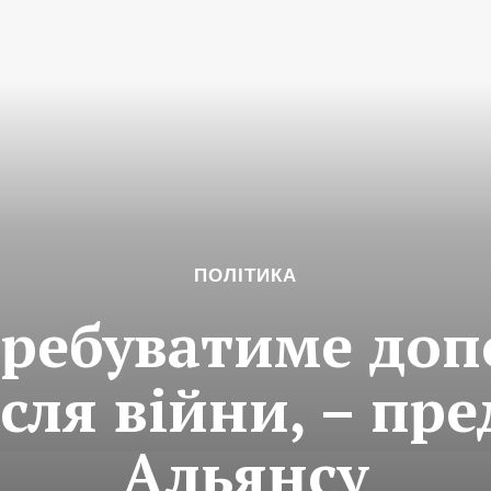
ПОЛІТИКА
требуватиме до
ісля війни, – пр
Альянсу