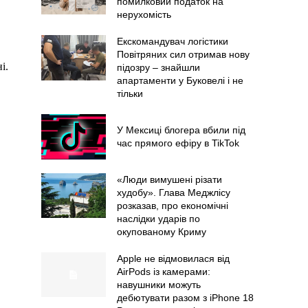
помилковий податок на
нерухомість
Екскомандувач логістики
Повітряних сил отримав нову
і.
підозру – знайшли
апартаменти у Буковелі і не
тільки
У Мексиці блогера вбили під
час прямого ефіру в TikTok
«Люди вимушені різати
худобу». Глава Меджлісу
розказав, про економічні
наслідки ударів по
окупованому Криму
Apple не відмовилася від
AirPods із камерами:
навушники можуть
дебютувати разом з iPhone 18