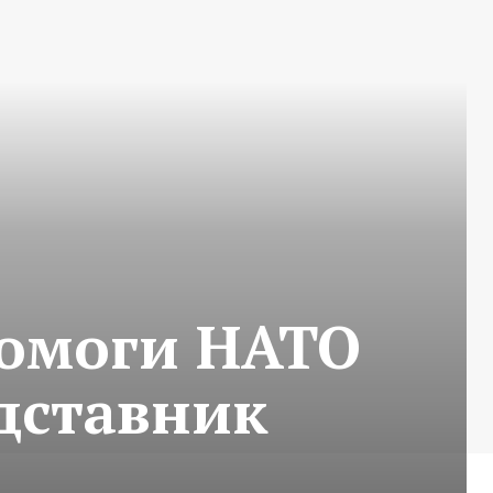
помоги НАТО
едставник