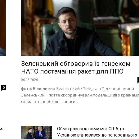
Зеленський обговорив із генсеком
НАТО постачання ракет для ППО
06.08.2026
0
фото: Володимир Зеленський / Telegram Під час розмови
Зеленський і Рютте скоординували подальші дії з країнами
які мають необхідні запаси...
сил
Обмін розвідданими між США та
Україною відновився до попереднього