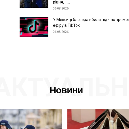
рівня, –...
06.08.2026
У Мексиці блогера вбили під час прямо
ефіру в TikTok
06.08.2026
АКТУАЛЬН
Новини