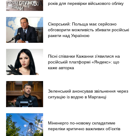
років для перевірки військового обліку
Меню
Київ
Сікорський: Польща має серйозно
обговорити можливість збивати російські
Україна
ракети над Україною
Економіка
Політика
Пісні співачки Кажанни зʼявилися на
Світ
російській платформі «Яндекс»: що
каже авторка
Технології
Війна
Зеленський анонсував звільнення через
ситуацію із водою в Марганці
Міненерго по-новому складатиме
переліки критично важливих об’єктів