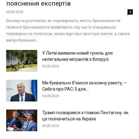
пояснення експертів
06.08.2026
0
Експерти розповіли, як перевіряють якість бронежилетів
Неякісні бронежилети виявляють під час їх спеціальної
перевірки на полігонах, мова йде про простріл плити, а також
випробування...
У Литві виявили новий тунель для
нелегальних мігрантів з білорусі
06.08.2026
Ми буквально б’ємося за кожну ракету, –
Сибіга про PAC-3 для...
06.08.2026
Трамп посварився з главою Пентагону: як
це позначиться на Україні
06.08.2026