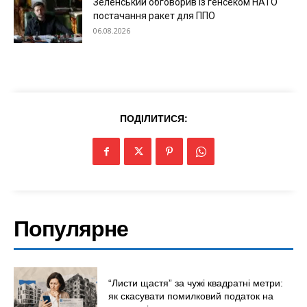
Зеленський обговорив із генсеком НАТО
постачання ракет для ППО
06.08.2026
ПОДІЛИТИСЯ:
Меню
Київ
Україна
Популярне
Економіка
Політика
Світ
“Листи щастя” за чужі квадратні метри:
як скасувати помилковий податок на
Технології