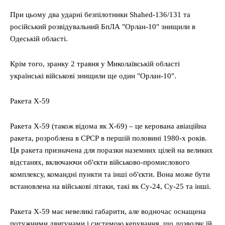
При цьому два ударні безпілотники Shahed-136/131 та
російський розвідувальний БпЛА "Орлан-10" знищили в
Одеській області.
Крім того, зранку 2 травня у Миколаївській області
українські військові знищили ще один "Орлан-10".
Ракета Х-59
Ракета Х-59 (також відома як Х-69) – це керована авіаційна
ракета, розроблена в СРСР в першій половині 1980-х років.
Ця ракета призначена для поразки наземних цілей на великих
відстанях, включаючи об'єкти військово-промислового
комплексу, командні пункти та інші об'єкти. Вона може бути
встановлена на військові літаки, такі як Су-24, Су-25 та інші.
Ракета Х-59 має невеликі габарити, але водночас оснащена
потужними двигунами і системою керування, що дозволяє їй