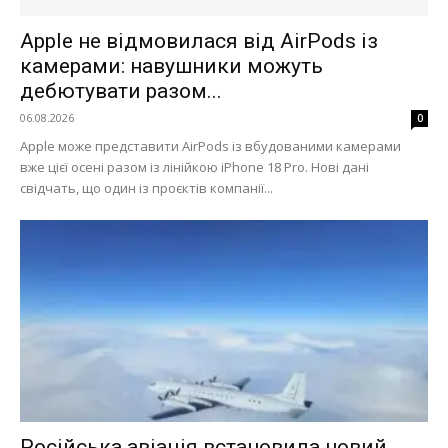
Apple не відмовилася від AirPods із
камерами: навушники можуть
дебютувати разом...
06.08.2026
0
Apple може представити AirPods із вбудованими камерами
вже цієї осені разом із лінійкою iPhone 18 Pro. Нові дані
свідчать, що один із проєктів компанії...
Російська авіація встановила новий