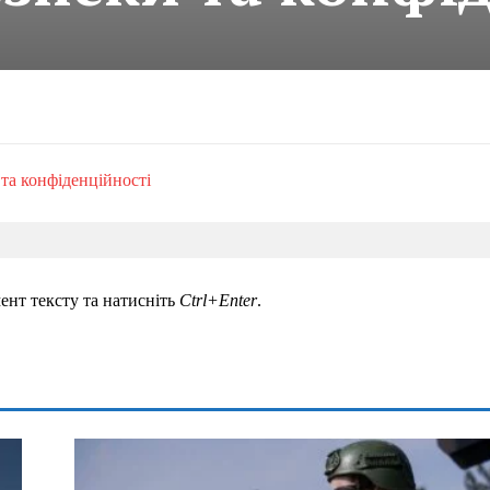
ент тексту та натисніть
Ctrl+Enter
.