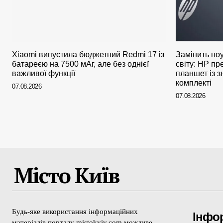
Xiaomi випустила бюджетний Redmi 17 із
Замінить ноу
батареєю на 7500 мАг, але без однієї
світу: HP п
важливої функції
планшет із з
комплекті
07.08.2026
07.08.2026
Місто Київ
Будь-яке використання інформаційних
Інфо
матеріалів порталу mistokyiv.com можливе