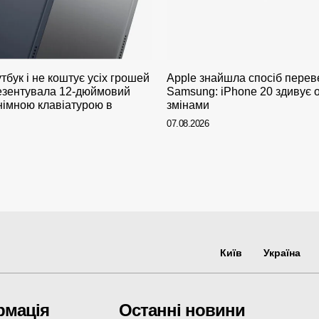
тбук і не коштує усіх грошей
Apple знайшла спосіб пере
резентувала 12-дюймовий
Samsung: iPhone 20 здивує 
німною клавіатурою в
змінами
07.08.2026
Київ
Україна
рмація
Останні новини