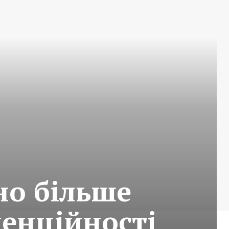
но більше
денційності