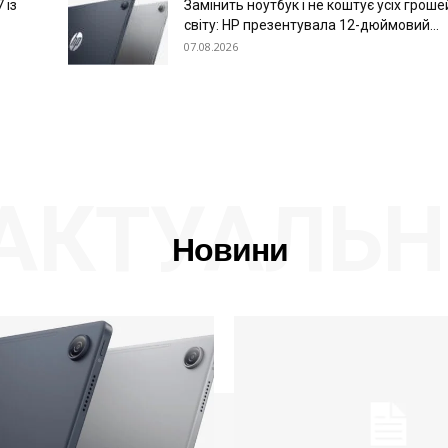
 із
Замінить ноутбук і не коштує усіх гроше
світу: HP презентувала 12-дюймовий...
07.08.2026
АКТУАЛЬН
Новини