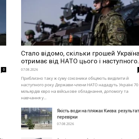
Стало відомо, скільки грошей Україн
отримає від НАТО цього і наступного..
07.08.2026
0
Приблизно таку ж суму союзники обіцяють виділити й
наступного року Держави-члени НАТО нададуть Україні 70
мільярдів євро на військове обладнання, допомогу та
навчання у...
Якість води на пляжах Києва: результа
перевірки
07.08.2026