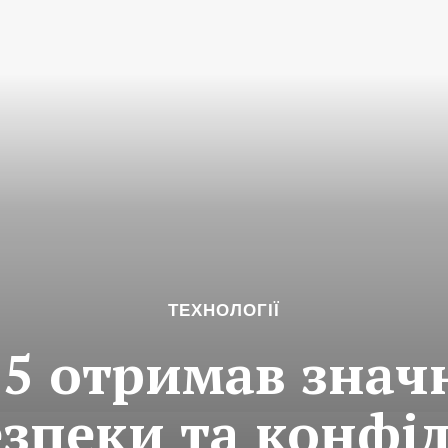
ТЕХНОЛОГІЇ
15 отримав знач
зпеки та конфі