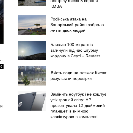
обстрілу Києва 5 серпня –
КМВА
Російська атака на
Запорізький район забрала
життя двох людей
Близько 100 мігрантів
а
загинули під час штурму
кордону в Сеуті – Reuters
.
0
Якість води на пляжах Києва:
результати перевірки
Замінить ноутбук і не коштує
усіх грошей світу: HP
презентувала 12-дюймовий
ти
планшет із знімною
клавіатурою в комплекті