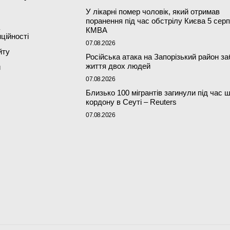
У лікарні помер чоловік, який отримав
поранення під час обстрілу Києва 5 серп
КМВА
ційності
07.08.2026
йту
Російська атака на Запорізький район з
життя двох людей
и
07.08.2026
Близько 100 мігрантів загинули під час 
кордону в Сеуті – Reuters
07.08.2026