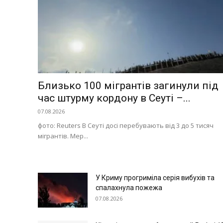
Меню
Близько 100 мігрантів загинули під
Київ
час штурму кордону в Сеуті –...
Україна
07.08.2026
Економіка
фото: Reuters В Сеуті досі перебувають від 3 до 5 тисяч
Політика
мігрантів. Мер...
Світ
Технології
Війна
У Криму прогриміла серія вибухів та
спалахнула пожежа
07.08.2026