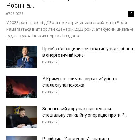
Росії на...
07.08.2026
0
У 2022 році подібні дії Росії вже спричинили стрибок цін Росія
намагається відтворити сценарій 2022 року, атакуючи цивільні
судна в українських портах і вздовж...
Прем’єр Угорщини звинуватив уряд Орбана
в енергетичній кризі
07.08.2026
У Криму прогриміла серія вибухів та
спалахнула пожежа
07.08.2026
Зеленський доручив підготувати
спеціальну санкційну операцію проти РФ
07.08.2026
Російська "бандероль" знищила