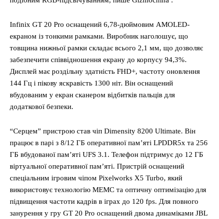
подібним RGB-підсвічуванням, пише Gizmochina .
Infinix GT 20 Pro оснащений 6,78-дюймовим AMOLED-
екраном із тонкими рамками. Виробник наголошує, що
товщина нижньої рамки складає всього 2,1 мм, що дозволяє
забезпечити співвідношення екрану до корпусу 94,3%.
Дисплей має роздільну здатність FHD+, частоту оновлення
144 Гц і пікову яскравість 1300 ніт. Він оснащений
вбудованим у екран сканером відбитків пальців для
додаткової безпеки.
“Серцем” пристрою став чіп Dimensity 8200 Ultimate. Він
працює в парі з 8/12 ГБ оперативної пам’яті LPDDR5x та 256
ГБ вбудованої пам’яті UFS 3.1. Телефон підтримує до 12 ГБ
віртуальної оперативної пам’яті. Пристрій оснащений
спеціальним ігровим чіпом Pixelworks X5 Turbo, який
використовує технологію MEMC та оптичну оптимізацію для
підвищення частоти кадрів в іграх до 120 fps. Для повного
занурення у гру GT 20 Pro оснащений двома динаміками JBL