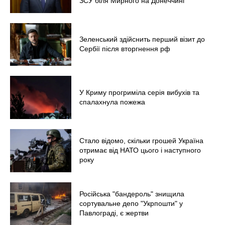
ЗСУ біля Мирного на Донеччині
Зеленський здійснить перший візит до
Сербії після вторгнення рф
У Криму прогриміла серія вибухів та
спалахнула пожежа
Стало відомо, скільки грошей Україна
отримає від НАТО цього і наступного
року
Російська "бандероль" знищила
сортувальне депо "Укрпошти" у
Павлограді, є жертви