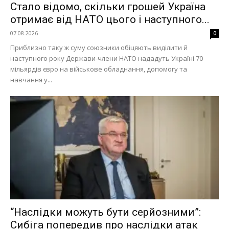
Стало відомо, скільки грошей Україна
отримає від НАТО цього і наступного...
07.08.2026
0
Приблизно таку ж суму союзники обіцяють виділити й
наступного року Держави-члени НАТО нададуть Україні 70
мільярдів євро на військове обладнання, допомогу та
навчання у...
Меню
Київ
Україна
Економіка
Політика
Світ
Технології
“Наслідки можуть бути серйозними”:
Війна
Сибіга попередив про наслідки атак