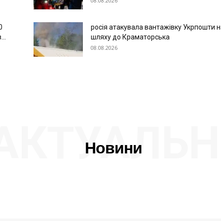
08.08.2026
0
росія атакувала вантажівку Укрпошти 
..
шляху до Краматорська
08.08.2026
АКТУАЛЬН
Новини