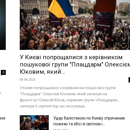
У Києві попрощалися з керівником
пошукової групи "Плацдарм" Олексіє
Юковим, який...
0
08.08.2026
У Києві попрощалися з керівником пошукової групи
.
"Плацдарм" Олексієм Юковим, який загинув на
фронті<p>Олексій Юков, керівник групи «Плацдарм»,
загинув 5 серпня під час ексгумації...
пня
Удар балістикою по Києву спричинив
пожежі та збої зі світлом і...