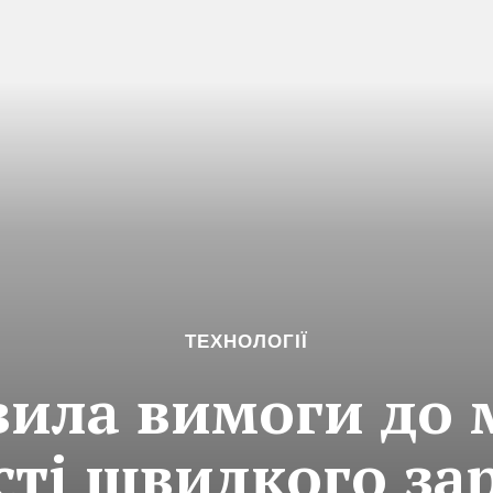
ТЕХНОЛОГІЇ
вила вимоги до 
сті швидкого за