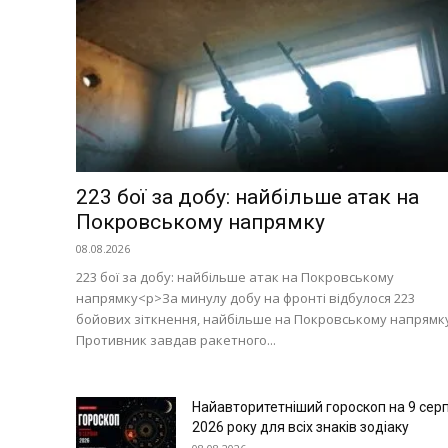
Технології
Війна
223 бої за добу: найбільше атак на
Покровському напрямку
08.08.2026
223 бої за добу: найбільше атак на Покровському
напрямку<p>За минулу добу на фронті відбулося 223
бойових зіткнення, найбільше на Покровському напрямку
Противник завдав ракетного...
Найавторитетніший гороскоп на 9 сер
2026 року для всіх знаків зодіаку