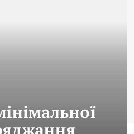
мінімальної
ряджання