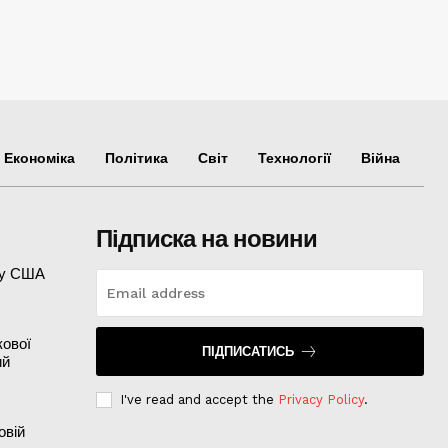
Економіка
Політика
Світ
Технології
Війна
Підписка на новини
ту США
кової
ПІДПИСАТИСЬ
ий
I've read and accept the
Privacy Policy
.
овій