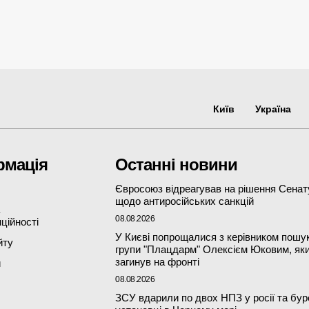
Київ
Україна
рмація
Останні новини
Євросоюз відреагував на рішення Сена
щодо антиросійських санкцій
08.08.2026
ційності
У Києві попрощалися з керівником пошу
йту
групи "Плацдарм" Олексієм Юковим, як
загинув на фронті
и
08.08.2026
ЗСУ вдарили по двох НПЗ у росії та бур