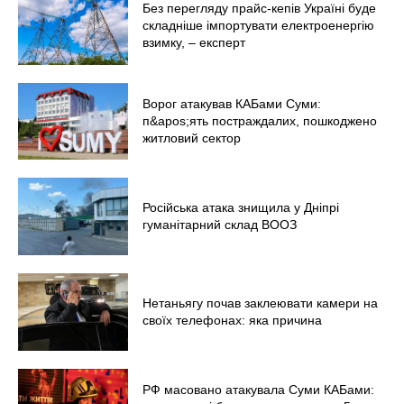
Без перегляду прайс-кепів Україні буде
складніше імпортувати електроенергію
взимку, – експерт
Ворог атакував КАБами Суми:
п&apos;ять постраждалих, пошкоджено
житловий сектор
Російська атака знищила у Дніпрі
гуманітарний склад ВООЗ
Нетаньягу почав заклеювати камери на
своїх телефонах: яка причина
РФ масовано атакувала Суми КАБами: