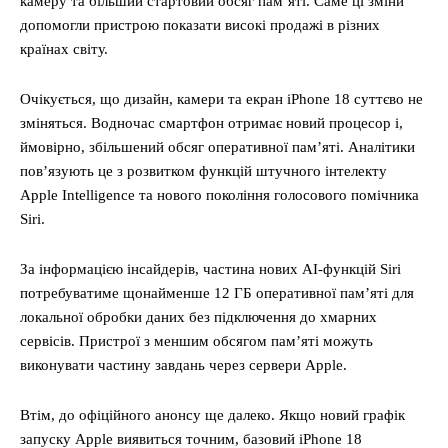
камеру та більший стартовий обсяг пам’яті. Саме ці зміни
допомогли пристрою показати високі продажі в різних
країнах світу.
Очікується, що дизайн, камери та екран iPhone 18 суттєво не
зміняться. Водночас смартфон отримає новий процесор і,
ймовірно, збільшений обсяг оперативної пам’яті. Аналітики
пов’язують це з розвитком функцій штучного інтелекту
Apple Intelligence та нового покоління голосового помічника
Siri.
За інформацією інсайдерів, частина нових AI-функцій Siri
потребуватиме щонайменше 12 ГБ оперативної пам’яті для
локальної обробки даних без підключення до хмарних
сервісів. Пристрої з меншим обсягом пам’яті можуть
виконувати частину завдань через сервери Apple.
Втім, до офіційного анонсу ще далеко. Якщо новий графік
запуску Apple виявиться точним, базовий iPhone 18