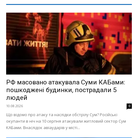
РФ масовано атакувала Суми КАБами:
пошкоджені будинки, пострадали 5
людей
10.08.2026
0
Що відомо про атаку та наслідки обстрілу Сум? Російські
окупанти в ніч на 10 серпня атакували житловий сектор Сум
КАБами. Внаслідок авіаударів у місті...