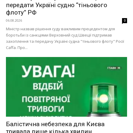
передати Україні судно “тіньового
флоту” РФ
06.08.2026
0
Міністр назвав рішення суду важливим прецедентом для
боротьби із санкціями Верховний суд Швеції підтримав
захоплення та передачу Україні судна "тіньового флоту" Росії
Caffa. Про...
Меню
Київ
Україна
Економіка
Політика
Світ
Технології
Балістична небезпека для Києва
Війна
тривала лише кілька хвилин