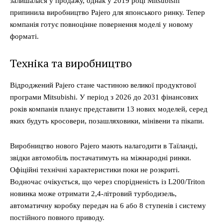
залишалася у продажу, однак у 2019 році Mitsubishi
припинила виробництво Pajero для японського ринку. Тепер
компанія готує повноцінне повернення моделі у новому
форматі.
Техніка та виробництво
Відроджений Pajero стане частиною великої продуктової
програми Mitsubishi. У період з 2026 до 2031 фінансових
років компанія планує представити 13 нових моделей, серед
яких будуть кросовери, позашляховики, мінівени та пікапи.
Виробництво нового Pajero мають налагодити в Таїланді,
звідки автомобіль постачатимуть на міжнародні ринки.
Офіційні технічні характеристики поки не розкриті.
Водночас очікується, що через спорідненість із L200/Triton
новинка може отримати 2,4-літровий турбодизель,
автоматичну коробку передач на 6 або 8 ступенів і систему
постійного повного приводу.