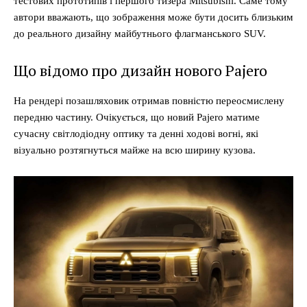
тестових прототипів і першого тизера Mitsubishi. Саме тому
автори вважають, що зображення може бути досить близьким
до реального дизайну майбутнього флагманського SUV.
Що відомо про дизайн нового Pajero
На рендері позашляховик отримав повністю переосмислену
передню частину. Очікується, що новий Pajero матиме
сучасну світлодіодну оптику та денні ходові вогні, які
візуально розтягнуться майже на всю ширину кузова.