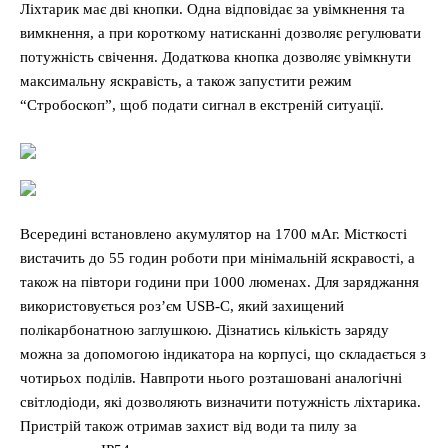
Ліхтарик має дві кнопки. Одна відповідає за увімкнення та
вимкнення, а при короткому натисканні дозволяє регулювати
потужність свічення. Додаткова кнопка дозволяє увімкнути
максимальну яскравість, а також запустити режим
“Стробоскоп”, щоб подати сигнал в екстреній ситуації.
Всередині встановлено акумулятор на 1700 мАг. Місткості
вистачить до 55 годин роботи при мінімальній яскравості, а
також на півтори години при 1000 люменах. Для заряджання
використовується роз’єм USB-C, який захищений
полікарбонатною заглушкою. Дізнатись кількість заряду
можна за допомогою індикатора на корпусі, що складається з
чотирьох поділів. Навпроти нього розташовані аналогічні
світлодіоди, які дозволяють визначити потужність ліхтарика.
Пристрій також отримав захист від води та пилу за