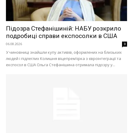
Підозра Стефанішиній: НАБУ розкрило
подробиці справи експосолки в США
06.08.2026
0
У чиновниці знайшли купу активів, оформлених на близьких
людей і підлеглих Колишня віцепремʼєрка з євроінтеграції та
експосол в США Ольга Стефанішина отримала підозру у...