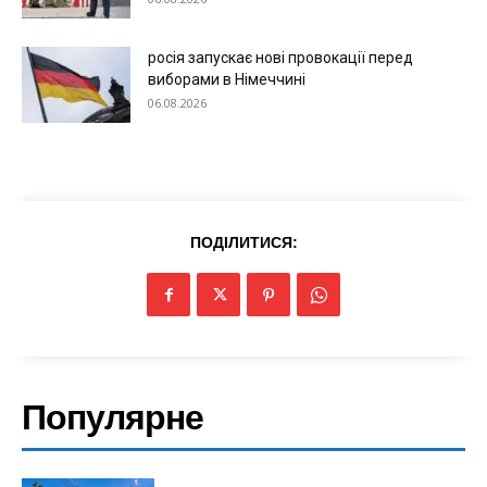
росія запускає нові провокації перед
виборами в Німеччині
06.08.2026
ПОДІЛИТИСЯ:
Меню
Київ
Україна
Популярне
Економіка
Політика