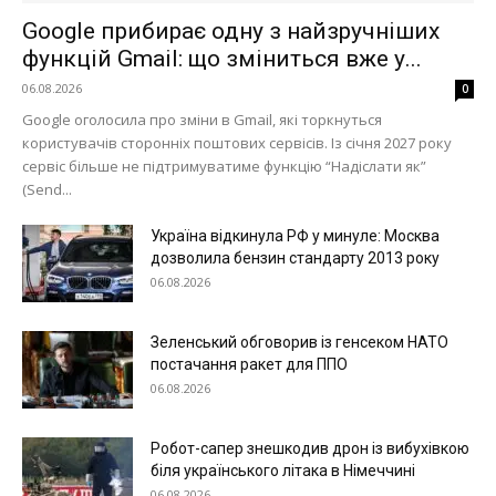
Google прибирає одну з найзручніших
функцій Gmail: що зміниться вже у...
06.08.2026
0
Google оголосила про зміни в Gmail, які торкнуться
користувачів сторонніх поштових сервісів. Із січня 2027 року
сервіс більше не підтримуватиме функцію “Надіслати як”
(Send...
Україна відкинула РФ у минуле: Москва
дозволила бензин стандарту 2013 року
06.08.2026
Зеленський обговорив із генсеком НАТО
постачання ракет для ППО
06.08.2026
Робот-сапер знешкодив дрон із вибухівкою
біля українського літака в Німеччині
06.08.2026