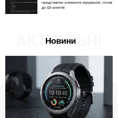
представляє елементи керування, готові
до ШІ-агентів
АКТУАЛЬНІ
Новини