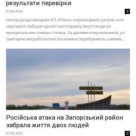
результати перевірки
07.08.2026
0
Напередодні вихідних КП «Плесо» оприлюднило результати
чергового лабораторного моніторингу якості води на
муніципальних пляжах столиці. За даними комунальників, усі
санітарно-мікробіологічні показники перебувають у межах...
Російська атака на Запорізький район
забрала життя двох людей
07.08.2026
0