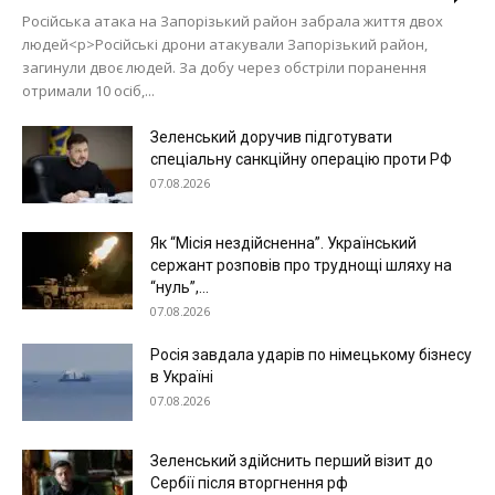
Російська атака на Запорізький район забрала життя двох
людей<p>Російські дрони атакували Запорізький район,
загинули двоє людей. За добу через обстріли поранення
отримали 10 осіб,...
Зеленський доручив підготувати
спеціальну санкційну операцію проти РФ
07.08.2026
Як “Місія нездійсненна”. Український
сержант розповів про труднощі шляху на
“нуль”,...
07.08.2026
Росія завдала ударів по німецькому бізнесу
в Україні
07.08.2026
Зеленський здійснить перший візит до
Сербії після вторгнення рф