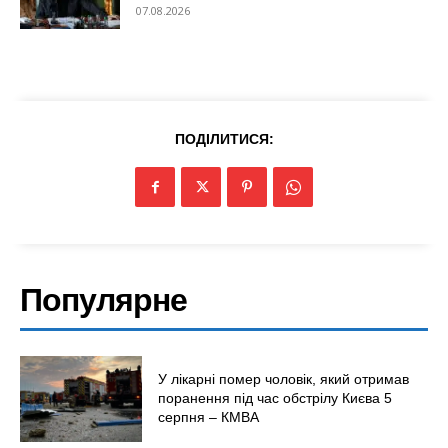
07.08.2026
Меню
Київ
Україна
ПОДІЛИТИСЯ:
Економіка
Політика
Світ
Технології
Війна
Популярне
У лікарні помер чоловік, який отримав
поранення під час обстрілу Києва 5
серпня – КМВА