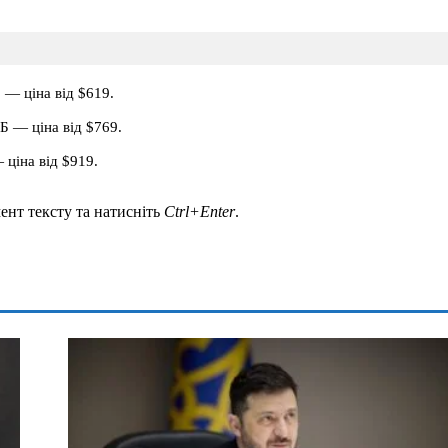
 — ціна від $619.
Б — ціна від $769.
 ціна від $919.
ент тексту та натисніть
Ctrl+Enter
.