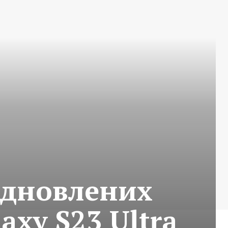
ідновлених
laxy S23 Ultra