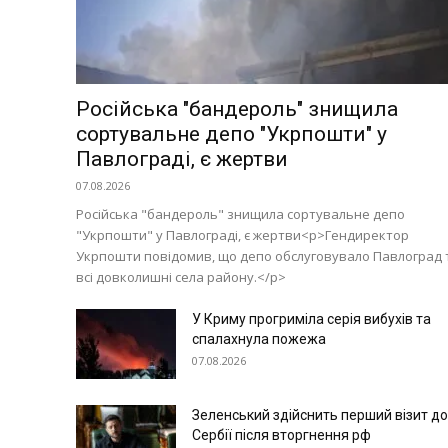
Російська "бандероль" знищила
сортувальне депо "Укрпошти" у
Павлограді, є жертви
07.08.2026
Російська "бандероль" знищила сортувальне депо
"Укрпошти" у Павлограді, є жертви<p>Гендиректор
Укрпошти повідомив, що депо обслуговувало Павлоград 
всі довколишні села району.</p>
У Криму прогриміла серія вибухів та
спалахнула пожежа
07.08.2026
Зеленський здійснить перший візит до
Сербії після вторгнення рф