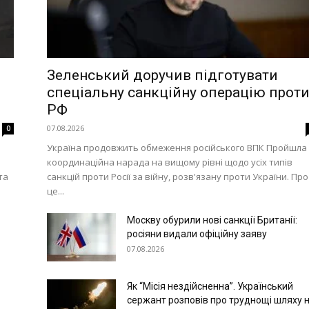
Зеленський доручив підготувати
спеціальну санкційну операцію прот
РФ
07.08.2026
0
Україна продовжить обмеження російського ВПК Пройшла
координаційна нарада на вищому рівні щодо усіх типів
та
санкцій проти Росії за війну, розв'язану проти України. Про
це...
Москву обурили нові санкції Британії:
росіяни видали офіційну заяву
07.08.2026
Як “Місія нездійсненна”. Український
сержант розповів про труднощі шляху 