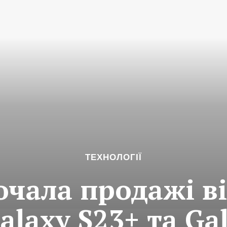
ТЕХНОЛОГІЇ
очала продажі в
alaxy S23+ та Ga