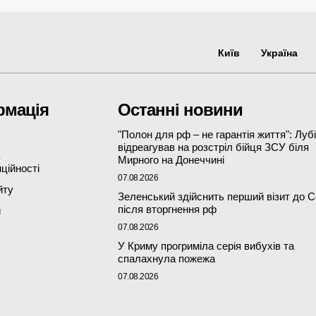
Київ
Україна
рмація
Останні новини
"Полон для рф – не гарантія життя": Луб
відреагував на розстріл бійця ЗСУ біля
Мирного на Донеччині
ційності
07.08.2026
йту
Зеленський здійснить перший візит до С
після вторгнення рф
и
07.08.2026
У Криму прогриміла серія вибухів та
спалахнула пожежа
07.08.2026