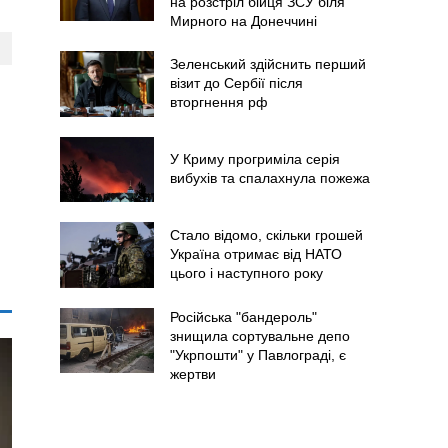
на розстріл бійця ЗСУ біля
Мирного на Донеччині
Зеленський здійснить перший
візит до Сербії після
вторгнення рф
У Криму прогриміла серія
вибухів та спалахнула пожежа
Стало відомо, скільки грошей
Україна отримає від НАТО
цього і наступного року
Російська "бандероль"
знищила сортувальне депо
"Укрпошти" у Павлограді, є
жертви