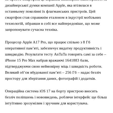
дизайнерської думки компанії Apple, яка втілилася в
останньому поколінні їх флагманських пристроїв. Цей
смартфон став справжнім еталоном в індустрії мобільних
технологій, зібравши в собі все найпередовіше, що може
запропонувати сучасна техніка.
Процесор Apple A17 Pro, що працює спільно з 8 Гб
оперативної пам’яті, забезпечує видатну продуктивність і
швидкодію. Результати тесту AnTuTu говорять самі за себе –
iPhone 15 Pro Max набрав вражаючі 1641883 бали,
підтверджуючи свою неймовірну міць і швидкість роботи.
Великий об’єм вбудованої пам’яті – 256 Гб – надає безліч
простору для зберігання даних, фотографій і додатків.
Операційна система iOS 17 на борту пристрою вносить
безліч поліпшень і нововведень, роблячи інтерфейс ще більш
інтуїтивно зрозумілим і зручним для користувача.