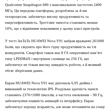
Qualcomm Snapdragon 680 з максимальною частотою 2400
МГц. Ця передова платформа, розроблена за 4-нм
техпроцесом, забезпечує високу продуктивність та
енергоефективність. Троттлінг чипсета становить менше
10%, що є відмінним показником у цьому класі пристроїв.
У тесті AnTuTu HUAWEI Nova Y91 набрав вражаючі 261000
балів, що свідчить про його гідну продуктивність на тлі
конкурентів. Смартфон також має 8 Гб оперативної пам’яті
типу LPDDR4X і внутрішнє сховище на 256 Гб, що
забезпечує не тільки високу швидкість роботи, а й великий
обсяг зберігання даних.
Екран HUAWEI Nova Y91 має діагональ 6,95 дюйма і
виконаний за технологією IPS. Роздільна здатність панелі
становить 2376×1080 пікселів, а частота оновлення – 90 Гц,
забезпечуючи плавність анімацій та інтерфейсу. Екран
забезпечує хорошу яскравість, але може потьмяніти на сонці