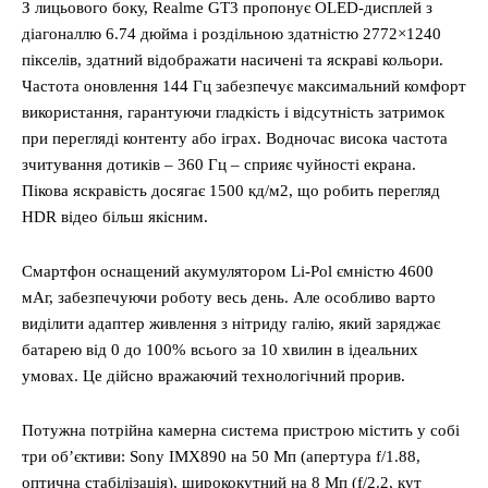
З лицьового боку, Realme GT3 пропонує OLED-дисплей з
діагоналлю 6.74 дюйма і роздільною здатністю 2772×1240
пікселів, здатний відображати насичені та яскраві кольори.
Частота оновлення 144 Гц забезпечує максимальний комфорт
використання, гарантуючи гладкість і відсутність затримок
при перегляді контенту або іграх. Водночас висока частота
зчитування дотиків – 360 Гц – сприяє чуйності екрана.
Пікова яскравість досягає 1500 кд/м2, що робить перегляд
HDR відео більш якісним.
Смартфон оснащений акумулятором Li-Pol ємністю 4600
мАг, забезпечуючи роботу весь день. Але особливо варто
виділити адаптер живлення з нітриду галію, який заряджає
батарею від 0 до 100% всього за 10 хвилин в ідеальних
умовах. Це дійсно вражаючий технологічний прорив.
Потужна потрійна камерна система пристрою містить у собі
три об’єктиви: Sony IMX890 на 50 Мп (апертура f/1.88,
оптична стабілізація), ширококутний на 8 Мп (f/2.2, кут