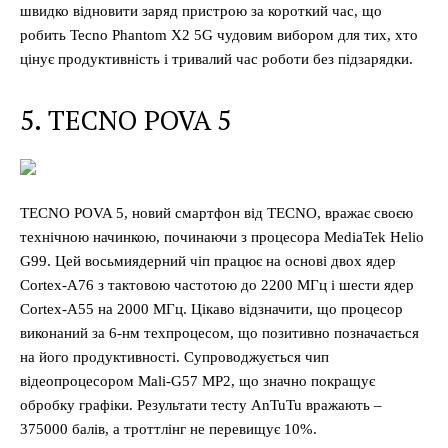
швидко відновити заряд пристрою за короткий час, що
робить Tecno Phantom X2 5G чудовим вибором для тих, хто
цінує продуктивність і тривалий час роботи без підзарядки.
5. TECNO POVA 5
TECNO POVA 5, новий смартфон від TECNO, вражає своєю
технічною начинкою, починаючи з процесора MediaTek Helio
G99. Цей восьмиядерний чіп працює на основі двох ядер
Cortex-A76 з тактовою частотою до 2200 МГц і шести ядер
Cortex-A55 на 2000 МГц. Цікаво відзначити, що процесор
виконаний за 6-нм техпроцесом, що позитивно позначається
на його продуктивності. Супроводжується чип
відеопроцесором Mali-G57 MP2, що значно покращує
обробку графіки. Результати тесту AnTuTu вражають –
375000 балів, а троттлінг не перевищує 10%.