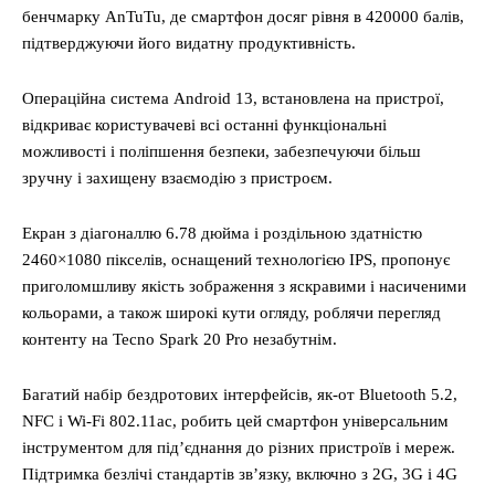
бенчмарку AnTuTu, де смартфон досяг рівня в 420000 балів,
підтверджуючи його видатну продуктивність.
Операційна система Android 13, встановлена на пристрої,
відкриває користувачеві всі останні функціональні
можливості і поліпшення безпеки, забезпечуючи більш
зручну і захищену взаємодію з пристроєм.
Екран з діагоналлю 6.78 дюйма і роздільною здатністю
2460×1080 пікселів, оснащений технологією IPS, пропонує
приголомшливу якість зображення з яскравими і насиченими
кольорами, а також широкі кути огляду, роблячи перегляд
контенту на Tecno Spark 20 Pro незабутнім.
Багатий набір бездротових інтерфейсів, як-от Bluetooth 5.2,
NFC і Wi-Fi 802.11ac, робить цей смартфон універсальним
інструментом для під’єднання до різних пристроїв і мереж.
Підтримка безлічі стандартів зв’язку, включно з 2G, 3G і 4G