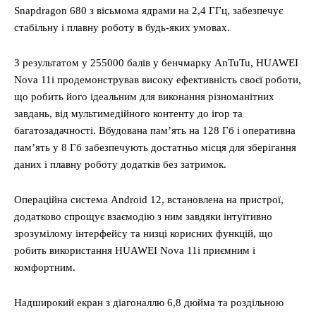
Snapdragon 680 з вісьмома ядрами на 2,4 ГГц, забезпечує
стабільну і плавну роботу в будь-яких умовах.
З результатом у 255000 балів у бенчмарку AnTuTu, HUAWEI
Nova 11i продемонстрував високу ефективність своєї роботи,
що робить його ідеальним для виконання різноманітних
завдань, від мультимедійного контенту до ігор та
багатозадачності. Вбудована пам’ять на 128 Гб і оперативна
пам’ять у 8 Гб забезпечують достатньо місця для зберігання
даних і плавну роботу додатків без затримок.
Операційна система Android 12, встановлена на пристрої,
додатково спрощує взаємодію з ним завдяки інтуїтивно
зрозумілому інтерфейсу та низці корисних функцій, що
робить використання HUAWEI Nova 11i приємним і
комфортним.
Надширокий екран з діагоналлю 6,8 дюйма та роздільною