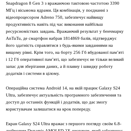
Snapdragon 8 Gen 3 з вражаючою тактовою частотою 3390
МГц і вісьмома ядрами. Ця комбінація, у поєднанні з
відеопроцесором Adreno 750, забезпечує найвищу
продуктивність навіть під час виконання найбільш
ресурсномістких завдань. Вражаючий результат у бенчмарку
AnTuTu, де смартфон набрав 1814869 балів, підтверджує
його здатність справлятися з будь-якими завданнями на
вищому рівні. Крім того, на борту 256 Гб вбудованої пам’яті
і 12 Гб оперативної пам’яті, що забезпечує не тільки великий
запас для зберігання даних, а й плавну і швидку роботу
додатків і системи в цілому.
Операційна система Android 14, на якій працює Galaxy S24
Ultra, забезпечує актуальність програмного забезпечення та
доступ до останніх функцій і додатків, що дає змогу
користувачам залишатися на крок попереду.
Екран Galaxy S24 Ultra вражає з першого погляду своїм 6.8-
дюймовим Dynamic AMOLED 2X дисплеєм, який забезпечує