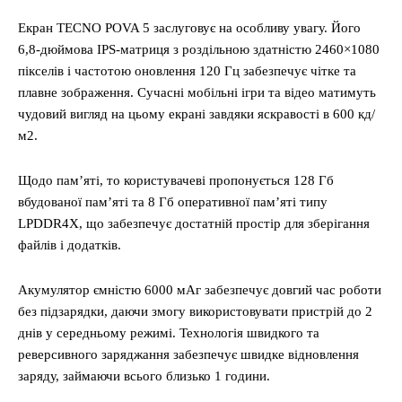
Екран TECNO POVA 5 заслуговує на особливу увагу. Його
6,8-дюймова IPS-матриця з роздільною здатністю 2460×1080
пікселів і частотою оновлення 120 Гц забезпечує чітке та
плавне зображення. Сучасні мобільні ігри та відео матимуть
чудовий вигляд на цьому екрані завдяки яскравості в 600 кд/
м2.
Щодо пам’яті, то користувачеві пропонується 128 Гб
вбудованої пам’яті та 8 Гб оперативної пам’яті типу
LPDDR4X, що забезпечує достатній простір для зберігання
файлів і додатків.
Акумулятор ємністю 6000 мАг забезпечує довгий час роботи
без підзарядки, даючи змогу використовувати пристрій до 2
днів у середньому режимі. Технологія швидкого та
реверсивного заряджання забезпечує швидке відновлення
заряду, займаючи всього близько 1 години.