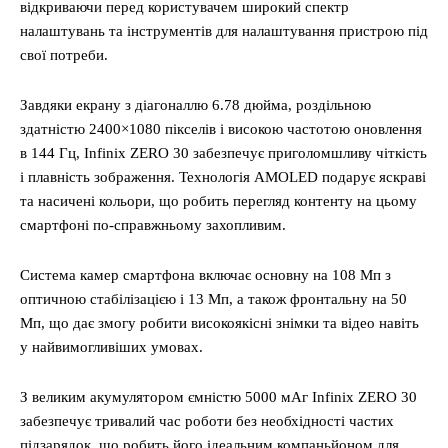
відкриваючи перед користувачем широкий спектр
налаштувань та інструментів для налаштування пристрою під
свої потреби.
Завдяки екрану з діагоналлю 6.78 дюйма, роздільною
здатністю 2400×1080 пікселів і високою частотою оновлення
в 144 Гц, Infinix ZERO 30 забезпечує приголомшливу чіткість
і плавність зображення. Технологія AMOLED подарує яскраві
та насичені кольори, що робить перегляд контенту на цьому
смартфоні по-справжньому захопливим.
Система камер смартфона включає основну на 108 Мп з
оптичною стабілізацією і 13 Мп, а також фронтальну на 50
Мп, що дає змогу робити високоякісні знімки та відео навіть
у найвимогливіших умовах.
З великим акумулятором ємністю 5000 мАг Infinix ZERO 30
забезпечує тривалий час роботи без необхідності частих
підзарядок, що робить його ідеальним компаньйоном для