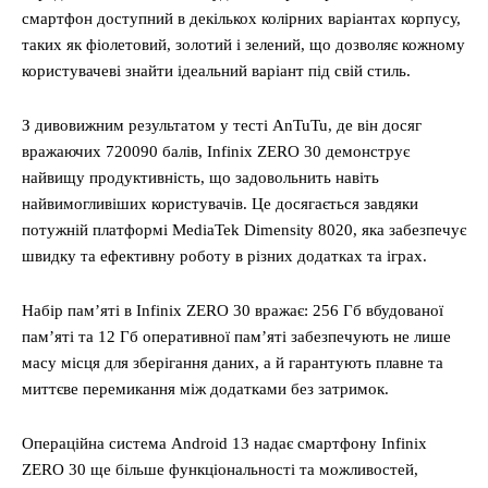
смартфон доступний в декількох колірних варіантах корпусу,
таких як фіолетовий, золотий і зелений, що дозволяє кожному
користувачеві знайти ідеальний варіант під свій стиль.
З дивовижним результатом у тесті AnTuTu, де він досяг
вражаючих 720090 балів, Infinix ZERO 30 демонструє
найвищу продуктивність, що задовольнить навіть
найвимогливіших користувачів. Це досягається завдяки
потужній платформі MediaTek Dimensity 8020, яка забезпечує
швидку та ефективну роботу в різних додатках та іграх.
Набір пам’яті в Infinix ZERO 30 вражає: 256 Гб вбудованої
пам’яті та 12 Гб оперативної пам’яті забезпечують не лише
масу місця для зберігання даних, а й гарантують плавне та
миттєве перемикання між додатками без затримок.
Операційна система Android 13 надає смартфону Infinix
ZERO 30 ще більше функціональності та можливостей,