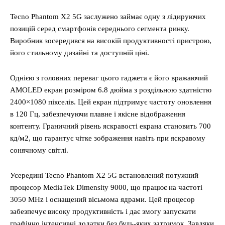
Tecno Phantom X2 5G заслужено займає одну з лідируючих
позицій серед смартфонів середнього сегмента ринку.
Виробник зосередився на високій продуктивності пристрою,
його стильному дизайні та доступній ціні.
Однією з головних переваг цього гаджета є його вражаючий
AMOLED екран розміром 6.8 дюйма з роздільною здатністю
2400×1080 пікселів. Цей екран підтримує частоту оновлення
в 120 Гц, забезпечуючи плавне і якісне відображення
контенту. Граничний рівень яскравості екрана становить 700
кд/м2, що гарантує чітке зображення навіть при яскравому
сонячному світлі.
Усередині Tecno Phantom X2 5G встановлений потужний
процесор MediaTek Dimensity 9000, що працює на частоті
3050 MHz і оснащений вісьмома ядрами. Цей процесор
забезпечує високу продуктивність і дає змогу запускати
графічно інтенсивні додатки без будь-яких затримок. Завдяки