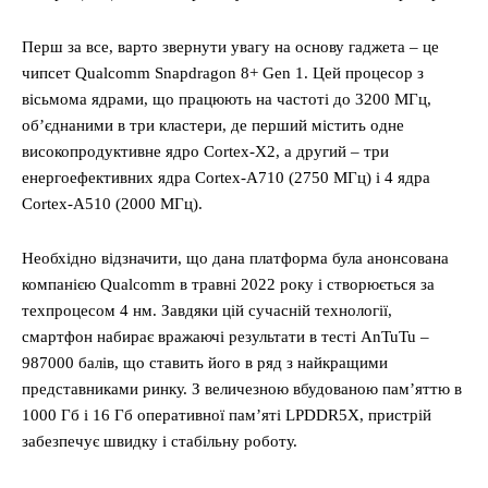
Світ
Перш за все, варто звернути увагу на основу гаджета – це
Технології
чипсет Qualcomm Snapdragon 8+ Gen 1. Цей процесор з
Війна
вісьмома ядрами, що працюють на частоті до 3200 МГц,
об’єднаними в три кластери, де перший містить одне
високопродуктивне ядро Cortex-X2, а другий – три
енергоефективних ядра Cortex-A710 (2750 МГц) і 4 ядра
Cortex-A510 (2000 МГц).
Необхідно відзначити, що дана платформа була анонсована
компанією Qualcomm в травні 2022 року і створюється за
техпроцесом 4 нм. Завдяки цій сучасній технології,
смартфон набирає вражаючі результати в тесті AnTuTu –
987000 балів, що ставить його в ряд з найкращими
представниками ринку. З величезною вбудованою пам’яттю в
1000 Гб і 16 Гб оперативної пам’яті LPDDR5X, пристрій
забезпечує швидку і стабільну роботу.