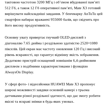
тактовою частотою 3200 МГц і об’ємом вбудованої пам’яті
512 Гб, а також 12 Гб оперативної пам’яті, Mate X3 готовий
вирішувати найскладніші завдання. У бенчмарку AnTuTu цей
смартфон набирає вражаючі 955000 балів, що свідчить про
його високу продуктивність.
Основну увагу привертає гнучкий OLED-дисплей з
діагоналлю 7.65 дюйма і роздільною здатністю 2520×1080
пікселів. Цей екран має частоту оновлення 120 Гц і високий
рівень яскравості, що гарантує відмінну якість зображення.
Додатково пристрій оснащений зовнішнім 6,4-дюймовим
дисплеєм з подібними характеристиками і функцією
AlwaysOn Display.
У сфері фото- і відеозйомки HUAWEI Mate X3 пропонує
широкі можливості завдяки основній камері з трьома
датчиками різної роздільної здатності, що дає змогу робити
якісні та яскраві знімки в будь-яких умовах.