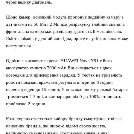
через велику діагональ.
Щодо камер, основний модуль пропонує подвійну камеру з
датчиками на 50 Мп і 2 Мп для розрахунку глибини сцени, а
фронтальна камера має роздільну здатність 8 мегапікселів.
Якість знімків у денний час гідна, проте в сутінках вона може
поступитися.
Однією з важливих переваг HUAWEI Nova Y91 є його
акумулятор ємністю 7000 мАг. Він складається з двох
осередків для прискорення зарядки. У тестах на тривалість
роботи показані вражаючі результати: ігри до 8 годин,
перегляд відео до 15 годин. У повсякденному режимі батарея
тримається 2-3 дні, а час зарядки від 0 до 100% становить
приблизно 2 години.
Коли справа стосується вибору бренду смартфона, є кілька
основних брендів, які широко відомі своєю якістю,
надійністю та інноваціями. Розглянемо кілька із них: