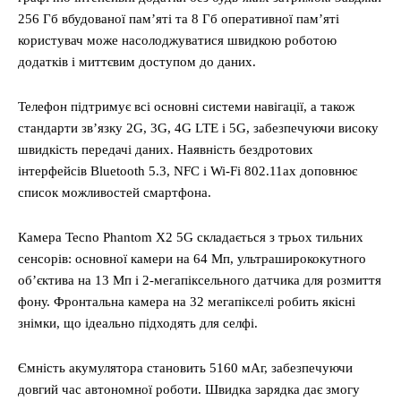
256 Гб вбудованої пам’яті та 8 Гб оперативної пам’яті
користувач може насолоджуватися швидкою роботою
додатків і миттєвим доступом до даних.
Телефон підтримує всі основні системи навігації, а також
стандарти зв’язку 2G, 3G, 4G LTE і 5G, забезпечуючи високу
швидкість передачі даних. Наявність бездротових
інтерфейсів Bluetooth 5.3, NFC і Wi-Fi 802.11ax доповнює
список можливостей смартфона.
Камера Tecno Phantom X2 5G складається з трьох тильних
сенсорів: основної камери на 64 Мп, ультраширококутного
об’єктива на 13 Мп і 2-мегапіксельного датчика для розмиття
фону. Фронтальна камера на 32 мегапікселі робить якісні
знімки, що ідеально підходять для селфі.
Ємність акумулятора становить 5160 мАг, забезпечуючи
довгий час автономної роботи. Швидка зарядка дає змогу