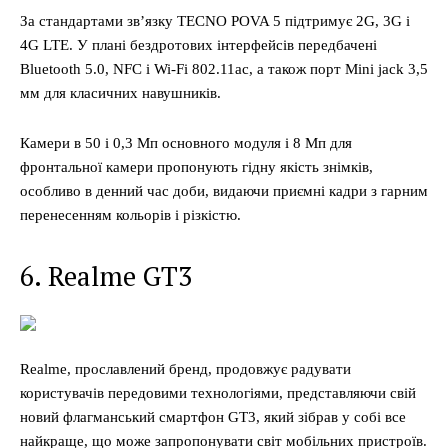
За стандартами зв’язку TECNO POVA 5 підтримує 2G, 3G і
4G LTE. У плані бездротових інтерфейсів передбачені
Bluetooth 5.0, NFC і Wi-Fi 802.11ac, а також порт Mini jack 3,5
мм для класичних навушників.
Камери в 50 і 0,3 Мп основного модуля і 8 Мп для
фронтальної камери пропонують гідну якість знімків,
особливо в денний час доби, видаючи приємні кадри з гарним
перенесенням кольорів і різкістю.
6. Realme GT3
Меню
Київ
Realme, прославлений бренд, продовжує радувати
Україна
користувачів передовими технологіями, представляючи свій
Економіка
новий флагманський смартфон GT3, який зібрав у собі все
найкраще, що може запропонувати світ мобільних пристроїв.
Політика