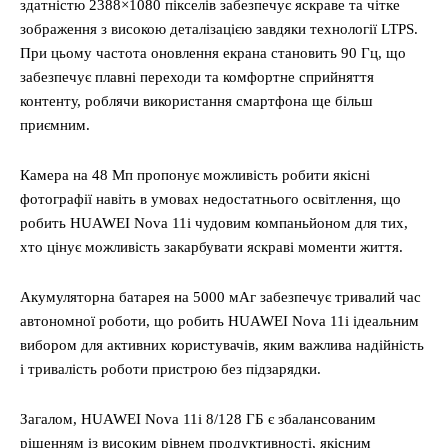
здатністю 2388×1080 пікселів забезпечує яскраве та чітке
зображення з високою деталізацією завдяки технології LTPS.
При цьому частота оновлення екрана становить 90 Гц, що
забезпечує плавні переходи та комфортне сприйняття
контенту, роблячи використання смартфона ще більш
приємним.
Камера на 48 Мп пропонує можливість робити якісні
фотографії навіть в умовах недостатнього освітлення, що
робить HUAWEI Nova 11i чудовим компаньйоном для тих,
хто цінує можливість закарбувати яскраві моменти життя.
Акумуляторна батарея на 5000 мАг забезпечує тривалий час
автономної роботи, що робить HUAWEI Nova 11i ідеальним
вибором для активних користувачів, яким важлива надійність
і тривалість роботи пристрою без підзарядки.
Загалом, HUAWEI Nova 11i 8/128 ГБ є збалансованим
рішенням із високим рівнем продуктивності, якісним