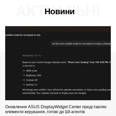
АКТУАЛЬНІ
Новини
Оновлення ASUS DisplayWidget Center представляє
елементи керування, готові до ШІ-агентів