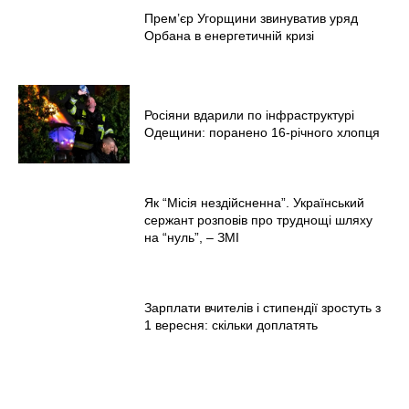
Меню
Прем’єр Угорщини звинуватив уряд
Орбана в енергетичній кризі
Київ
Україна
Економіка
Росіяни вдарили по інфраструктурі
Політика
Одещини: поранено 16-річного хлопця
Світ
Технології
Як “Місія нездійсненна”. Український
Війна
сержант розповів про труднощі шляху
на “нуль”, – ЗМІ
Зарплати вчителів і стипендії зростуть з
1 вересня: скільки доплатять