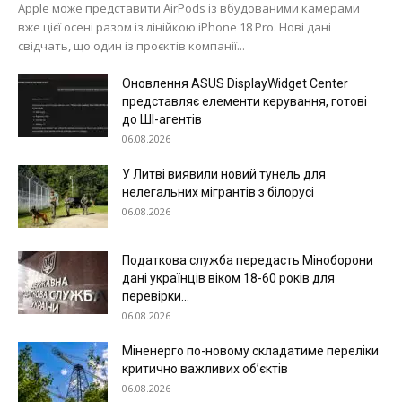
Apple може представити AirPods із вбудованими камерами
вже цієї осені разом із лінійкою iPhone 18 Pro. Нові дані
свідчать, що один із проєктів компанії...
Оновлення ASUS DisplayWidget Center
представляє елементи керування, готові
до ШІ-агентів
06.08.2026
У Литві виявили новий тунель для
нелегальних мігрантів з білорусі
06.08.2026
Податкова служба передасть Міноборони
дані українців віком 18-60 років для
перевірки...
06.08.2026
Міненерго по-новому складатиме переліки
критично важливих об’єктів
06.08.2026