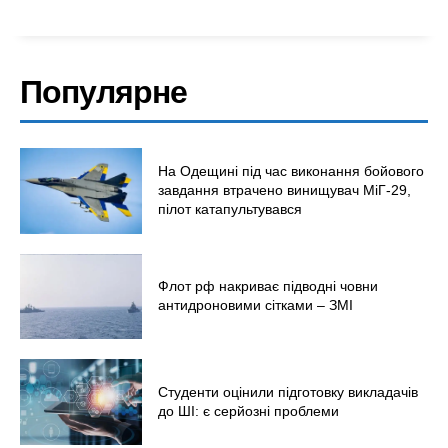
Популярне
На Одещині під час виконання бойового
завдання втрачено винищувач МіГ-29,
пілот катапультувався
Флот рф накриває підводні човни
антидроновими сітками – ЗМІ
Меню
Студенти оцінили підготовку викладачів
Київ
до ШІ: є серйозні проблеми
Україна