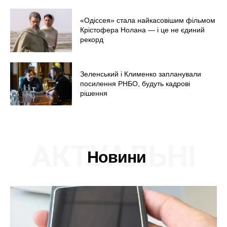
Економіка
«Одіссея» стала найкасовішим фільмом
Політика
Крістофера Нолана — і це не єдиний
рекорд
Світ
Технології
Війна
Зеленський і Клименко запланували
посилення РНБО, будуть кадрові
рішення
АКТУАЛЬНІ
Новини