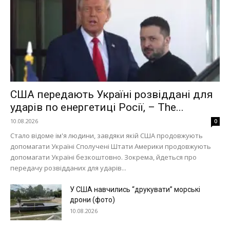
США передають Україні розвіддані для
ударів по енергетиці Росії, – The...
10.08.2026
0
Стало відоме ім'я людини, завдяки якій США продовжують
допомагати Україні Сполучені Штати Америки продовжують
допомагати Україні безкоштовно. Зокрема, йдеться про
передачу розвідданих для ударів...
У США навчились “друкувати” морські
дрони (фото)
10.08.2026