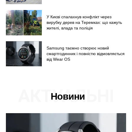
У Києві спалахнув конфлікт через
вирубку дерев на Теремках: що кажуть
жителі, влада та поліція
Меню
Samsung таємно створює новий
смартгодинник і повністю відмовляється
Київ
від Wear OS
Україна
Економіка
Політика
АКТУАЛЬНІ
Світ
Новини
Технології
Війна