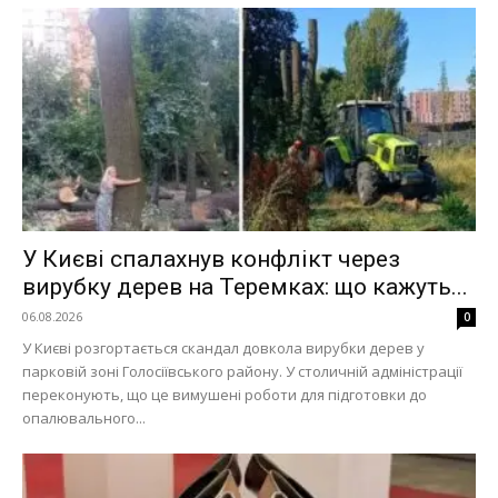
У Києві спалахнув конфлікт через
вирубку дерев на Теремках: що кажуть...
06.08.2026
0
У Києві розгортається скандал довкола вирубки дерев у
парковій зоні Голосіївського району. У столичній адміністрації
переконують, що це вимушені роботи для підготовки до
опалювального...