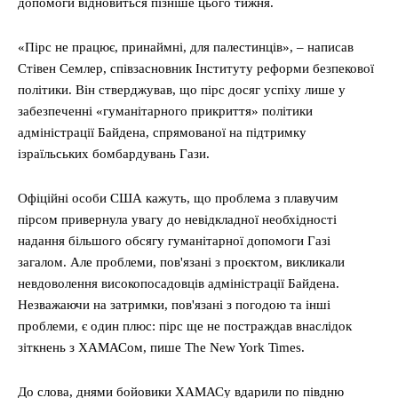
допомоги відновиться пізніше цього тижня.
«Пірс не працює, принаймні, для палестинців», – написав
Стівен Семлер, співзасновник Інституту реформи безпекової
політики. Він стверджував, що пірс досяг успіху лише у
забезпеченні «гуманітарного прикриття» політики
адміністрації Байдена, спрямованої на підтримку
ізраїльських бомбардувань Гази.
Офіційні особи США кажуть, що проблема з плавучим
пірсом привернула увагу до невідкладної необхідності
надання більшого обсягу гуманітарної допомоги Газі
загалом. Але проблеми, пов'язані з проєктом, викликали
невдоволення високопосадовців адміністрації Байдена.
Незважаючи на затримки, пов'язані з погодою та інші
проблеми, є один плюс: пірс ще не постраждав внаслідок
зіткнень з ХАМАСом, пише The New York Times.
До слова, днями бойовики ХАМАСу вдарили по півдню