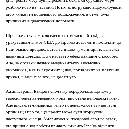
днів, решту часу був на ремонті, оскільки бурхливе море
розбило його на частини. Потім конструкцію відбуксирували,
щоб уникнути подальшого пошкодження, а отже, було
припинено відвантаження допомоги.
Пірс спочатку замислювався як тимчасовий захід з
урахуванням вимог США до Ізраїлю дозволити постачати до
Гази більше продовольства та інших гуманітарних вантажів
наземним шляхом, що є набагато ефективнішим способом.
Але, за словами деяких американських військових
чиновників, навіть скромних цілей, покладених на плавучий
причал, швидше за все, не досягнуто.
Адміністрація Байдена спочатку передбачала, що вже у
вересні через хвилювання моря пірс стане непрацездатним.
Але військові чиновники тепер попереджають гуманітарні
організації про те, що проєкт може бути згорнутий
наступного місяця. Американські посадовці сподіваються,
що припинення роботи причалу змусить Ізраїль відкрити