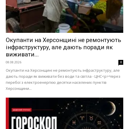
Окупанти на Херсонщині не ремонтують
інфраструктуру, але дають поради як
виживати...
08.08.2026
0
Окупанти на Херсонщині не ремонтують інфраструктуру, але
дають поради як виживати без води та світла - ЦНС<p>Через
перебої з електроенергією десятки населених пунктів
Херсонщини...