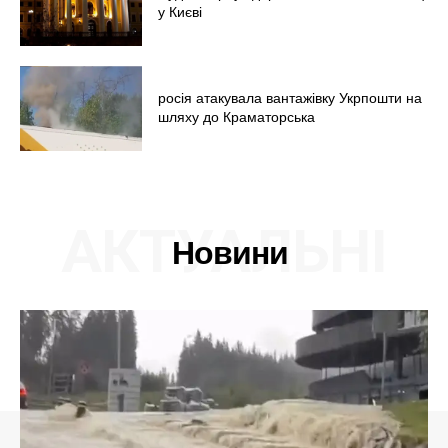
у Києві
росія атакувала вантажівку Укрпошти на
шляху до Краматорська
АКТУАЛЬНІ
Новини