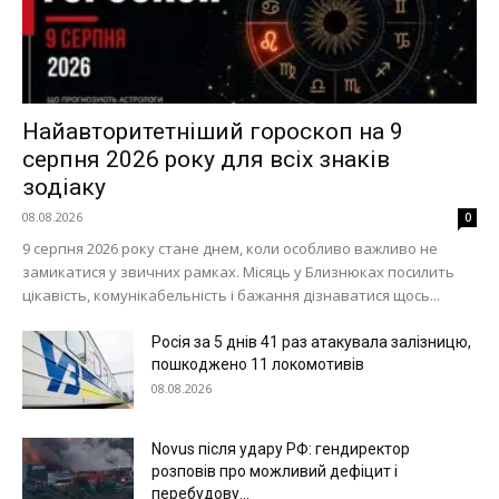
Найавторитетніший гороскоп на 9
серпня 2026 року для всіх знаків
зодіаку
08.08.2026
0
9 серпня 2026 року стане днем, коли особливо важливо не
замикатися у звичних рамках. Місяць у Близнюках посилить
цікавість, комунікабельність і бажання дізнаватися щось...
Росія за 5 днів 41 раз атакувала залізницю,
пошкоджено 11 локомотивів
08.08.2026
Novus після удару РФ: гендиректор
розповів про можливий дефіцит і
перебудову...