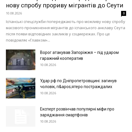
нову спробу прориву мігрантів до Сеути
10.08.2026
0
Іспанські спецслужби попереджають про можливу нову спробу
масового проникнення мігрантів до іспанського анклаву Сеута
після появи відповідних закликів у соцмережах. Про це
повідомляє «Главком»...
Ворог атакував Запоріжжя – під ударом
гаражний кооператив
10.08.2026
Удар рф по Дніпропетровщині: загинув
чоловік, п&apos;ятеро постраждалих
10.08.2026
Експерт розвінчав популярні міфи про
заряджання смартфонів
10.08.2026