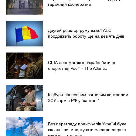
Технології
гаражний кооператив
Війна
Другий реактор румунської АЕС
продовжить роботу ще на дев’ять днів
США допомагають Україні бити по
енергетиці Росії – The Atlantic
Кінбурн під повним вогневим контролем
ЗСУ: армія РФ у “капкані”
Без перегляду прайс-кепів Україні буде
складніше імпортувати електроенергію
взимку, – експерт