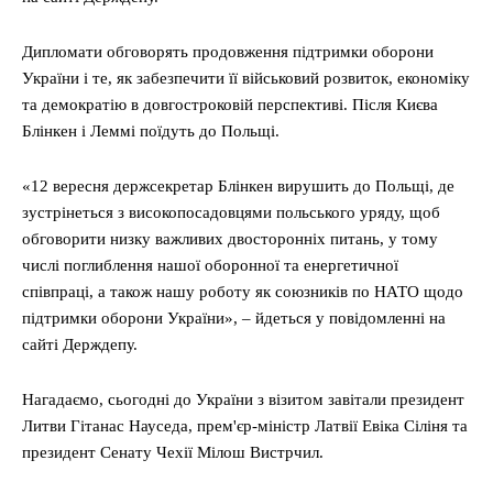
Дипломати обговорять продовження підтримки оборони
України і те, як забезпечити її військовий розвиток, економіку
та демократію в довгостроковій перспективі. Після Києва
Блінкен і Леммі поїдуть до Польщі.
«12 вересня держсекретар Блінкен вирушить до Польщі, де
зустрінеться з високопосадовцями польського уряду, щоб
обговорити низку важливих двосторонніх питань, у тому
числі поглиблення нашої оборонної та енергетичної
співпраці, а також нашу роботу як союзників по НАТО щодо
підтримки оборони України», – йдеться у повідомленні на
сайті Держдепу.
Нагадаємо, сьогодні до України з візитом завітали президент
Литви Гітанас Науседа, прем'єр-міністр Латвії Евіка Сіліня та
президент Сенату Чехії Мілош Вистрчил.