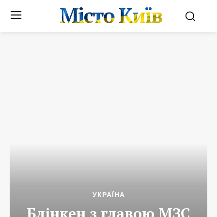
Місто Київ
УКРАЇНА
Блінкен з главою МЗС