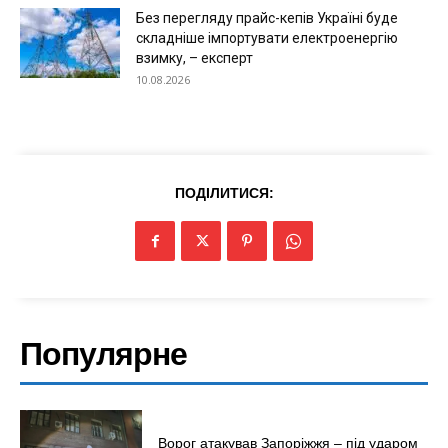
Без перегляду прайс-кепів Україні буде
складніше імпортувати електроенергію
взимку, – експерт
10.08.2026
ПОДІЛИТИСЯ:
Меню
Київ
Україна
Популярне
Економіка
Політика
Світ
Ворог атакував Запоріжжя – під ударом