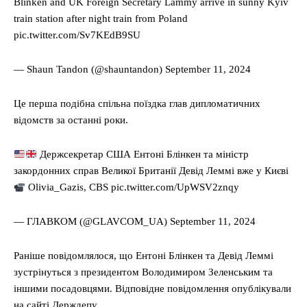
Blinken and UK Foreign Secretary Lammy arrive in sunny Kyiv
train station after night train from Poland
pic.twitter.com/Sv7KEdB9SU
— Shaun Tandon (@shauntandon) September 11, 2024
Це перша подібна спільна поїздка глав дипломатичних
відомств за останні роки.
Держсекретар США Ентоні Блінкен та міністр
закордонних справ Великої Британії Девід Леммі вже у Києві
Olivia_Gazis, СВS pic.twitter.com/UpWSV2znqy
— ГЛАВКОМ (@GLAVCOM_UA) September 11, 2024
Раніше повідомлялося, що Ентоні Блінкен та Девід Леммі
зустрінуться з президентом Володимиром Зеленським та
іншими посадовцями. Відповідне повідомлення опублікували
на сайті Держдепу.