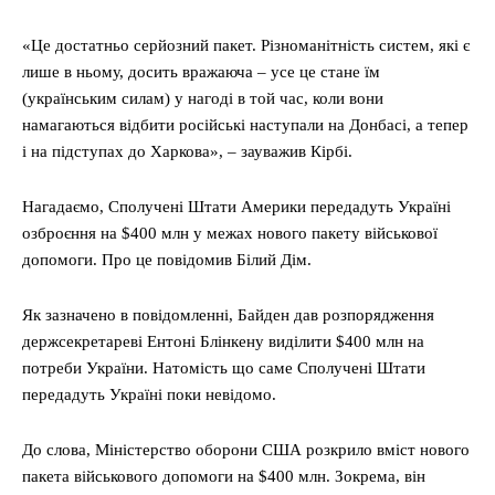
«Це достатньо серйозний пакет. Різноманітність систем, які є
лише в ньому, досить вражаюча – усе це стане їм
(українським силам) у нагоді в той час, коли вони
намагаються відбити російські наступали на Донбасі, а тепер
і на підступах до Харкова», – зауважив Кірбі.
Нагадаємо, Сполучені Штати Америки передадуть Україні
озброєння на $400 млн у межах нового пакету військової
допомоги. Про це повідомив Білий Дім.
Як зазначено в повідомленні, Байден дав розпорядження
держсекретареві Ентоні Блінкену виділити $400 млн на
потреби України. Натомість що саме Сполучені Штати
передадуть Україні поки невідомо.
До слова, Міністерство оборони США розкрило вміст нового
пакета військового допомоги на $400 млн. Зокрема, він