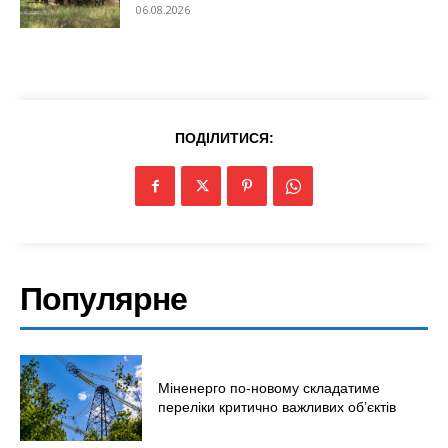
06.08.2026
ПОДІЛИТИСЯ:
Меню
Популярне
Київ
Україна
Економіка
Політика
Міненерго по-новому складатиме
переліки критично важливих об’єктів
Світ
Технології