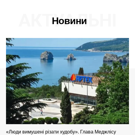
АКТУАЛЬНІ
Новини
«Люди вимушені різати худобу». Глава Меджлісу