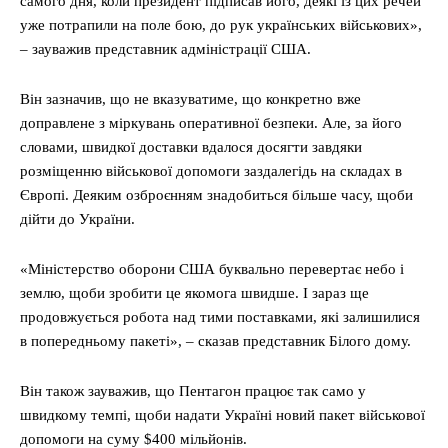
самого дня, коли президент підписав його, деякі із цих речей
уже потрапили на поле бою, до рук українських військових»,
– зауважив представник адміністрації США.
Він зазначив, що не вказуватиме, що конкретно вже
доправлене з міркувань оперативної безпеки. Але, за його
словами, швидкої доставки вдалося досягти завдяки
розміщенню військової допомоги заздалегідь на складах в
Європі. Деяким озброєнням знадобиться більше часу, щоби
дійти до України.
«Міністерство оборони США буквально перевертає небо і
землю, щоби зробити це якомога швидше. І зараз ще
продовжується робота над тими поставками, які залишилися
в попередньому пакеті», – сказав представник Білого дому.
Він також зауважив, що Пентагон працює так само у
швидкому темпі, щоби надати Україні новий пакет військової
допомоги на суму $400 мільйонів.