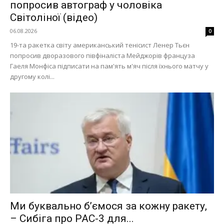
попросив автограф у чоловіка
Світоліної (відео)
06.08.2026
0
19-та ракетка світу американський тенісист Ленер Тьєн
попросив дворазового півфіналіста Мейджорів француза
Гаеля Монфіса підписати на пам'ять м'яч після їхнього матчу у
другому колі...
Ми буквально б’ємося за кожну ракету,
– Сибіга про PAC-3 для...